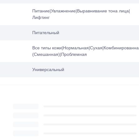
Питание|Увлажнение|Выравнивание тона лица|
Лифтинг
Питательный
Все типы кожи|Нормальная|Сухая|Комбинированна
(Смешанная)|Проблемная
Универсальный