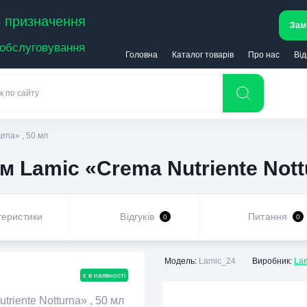
 призначення
Зам
 обслуговування
Головна
Каталог товарів
Про нас
Від
rna» , 50 мл
 Lamic «Crema Nutriente Nottu
теристики
Відгуків
Питання
0
0
Модель:
Lamic_24
Виробник:
La
є в наявності