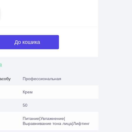
До кошика
і)
засобу
Профессиональная
Крем
50
Питание|Увлажнение|
Выравнивание тона лица|Лифтинг