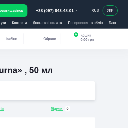
+38 (097) 843-48-01
овити дзвінок
RUS
УКР
гуки
Контакти
Доставка і оплата
Повернення та обмін
Блог
0
Кошик
Кабінет
Обране
0.00 грн
rna» , 50 мл
0
mic
Відгуки: