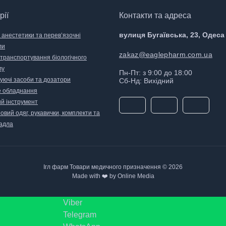
рії
Контакти та адреса
вулиця Бугаївська, 23, Одеса
 анестетики та перев’язочні
ли
zakaz@eaglepharm.com.ua
 транспортування біологічного
лу
Пн-Пт: з 9:00 до 18:00
уючі засоби та дозатори
Сб-Нд: Вихідний
 обладнання
й інструмент
вий одяг, рукавички, комплекти та
адла
Ігл фарм Товари медичного призначення © 2026
Made with ❤️ by Online Media
Viber
Telegram