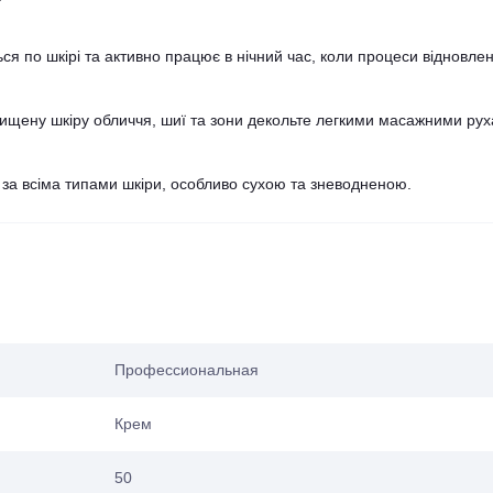
ся по шкірі та активно працює в нічний час, коли процеси відновле
чищену шкіру обличчя, шиї та зони декольте легкими масажними ру
за всіма типами шкіри, особливо сухою та зневодненою.
Профессиональная
Крем
50