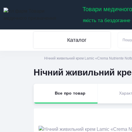
Товари медичного
якість та бездоганне
Каталог
Нічний живильний крем Lamic «Crema Nutriente Nottu
Нічний живильний крем
Все про товар
Харак