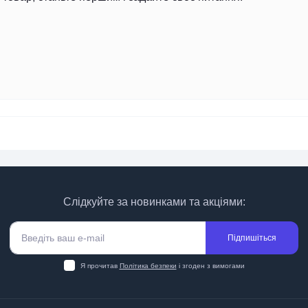
Слідкуйте за новинками та акціями:
Підпишіться
Я прочитав
Політика безпеки
і згоден з вимогами