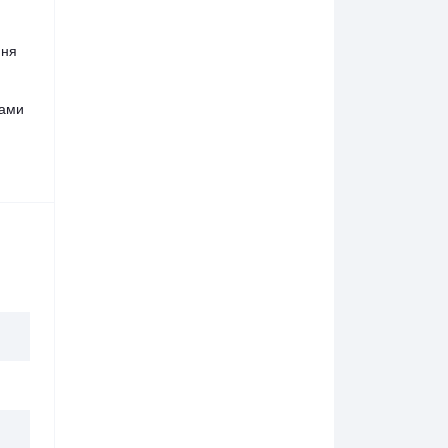
ння
хами