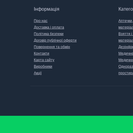
Інформація
Катего
Про нас
Аптечки,
Доставка і оплата
матеріа
Політика безпеки
Взяття і
Договір публічної оферти
матеріа
Повернення та обмін
Дезінфік
Контакти
Медичне
Карта сайту
Медични
Виробники
Одноразо
Акції
простир