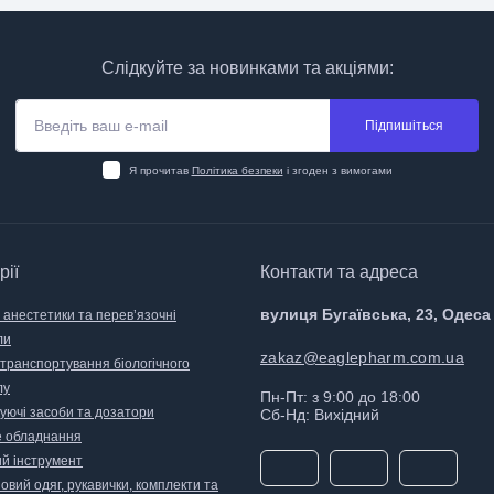
Слідкуйте за новинками та акціями:
Підпишіться
Я прочитав
Політика безпеки
і згоден з вимогами
рії
Контакти та адреса
вулиця Бугаївська, 23, Одеса
 анестетики та перев’язочні
ли
zakaz@eaglepharm.com.ua
 транспортування біологічного
лу
Пн-Пт: з 9:00 до 18:00
уючі засоби та дозатори
Сб-Нд: Вихідний
 обладнання
й інструмент
вий одяг, рукавички, комплекти та