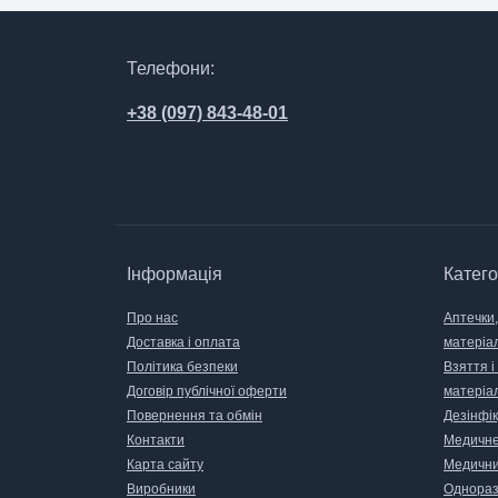
Телефони:
+38 (097) 843-48-01
Інформація
Катего
Про нас
Аптечки,
Доставка і оплата
матеріа
Політика безпеки
Взяття і
Договір публічної оферти
матеріа
Повернення та обмін
Дезінфік
Контакти
Медичне
Карта сайту
Медични
Виробники
Одноразо