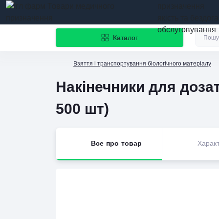
призначення
якість та бездог
обслуговування
Каталог
Взяття і транспортування біологічного матеріалу
Накінечники для дозат
500 шт)
Все про товар
Харак