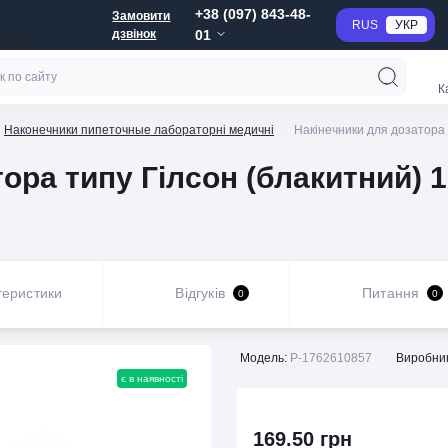
+38 (097) 843-48-
Замовити
RUS
УКР
Г
дзвінок
01
анне
К
Наконечники пипеточные лабораторні медичні
Накінечники для дозатора 
ора типу Гілсон (блакитний) 1
теристики
Відгуків
Питання
0
0
Модель:
P-1762610857
Виробник
є в наявності
169.50 грн