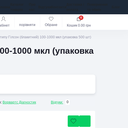
Каталог
Про
Доставка і
Повернення
оловна
Відгуки
Контакти
Блог
товарів
нас
оплата
та обмін
0
порівняти
Обране
абінет
Кошик
0.00 грн
типу Гілсон (блакитний) 100-1000 мкл (упаковка 500 шт)
00-1000 мкл (упаковка
0
:
Ворвартс Діагностик
Відгуки: