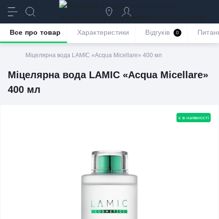
призначення
якість та бездоганне
обслуговування
Все про товар
Характеристики
Відгуків
Питан
0
Міцелярна вода LAMIC «Acqua Micellare» 400 мл
Міцелярна вода LAMIC «Acqua Micellare»
400 мл
є в наявності