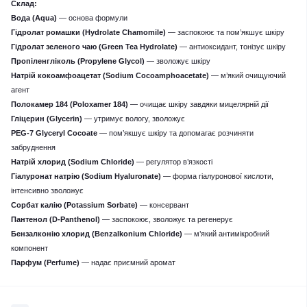
Склад:
Вода (Aqua)
— основа формули
Гідролат ромашки (Hydrolate Chamomile)
— заспокоює та пом’якшує шкіру
Гідролат зеленого чаю (Green Tea Hydrolate)
— антиоксидант, тонізує шкіру
Пропіленгліколь (Propylene Glycol)
— зволожує шкіру
Натрій кокоамфоацетат (Sodium Cocoamphoacetate)
— м’який очищуючий
агент
Полокамер 184 (Poloxamer 184)
— очищає шкіру завдяки мицелярній дії
Гліцерин (Glycerin)
— утримує вологу, зволожує
PEG‑7 Glyceryl Cocoate
— пом’якшує шкіру та допомагає розчиняти
забруднення
Натрій хлорид (Sodium Chloride)
— регулятор в’язкості
Гіалуронат натрію (Sodium Hyaluronate)
— форма гіалуронової кислоти,
інтенсивно зволожує
Сорбат калію (Potassium Sorbate)
— консервант
Пантенол (D‑Panthenol)
— заспокоює, зволожує та регенерує
Бензалконію хлорид (Benzalkonium Chloride)
— м’який антимікробний
компонент
Парфум (Perfume)
— надає приємний аромат