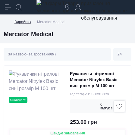
призначення
якість та бездоганне
обслуговування
Виробник
Mercator Medical
Mercator Medical
Рукавички нітрилові
Mercator Nitrylex Basic
сині розмір M 100 шт
Код товару:
P-1315910165
в наявності
0
вiдгукiв
253.00 грн
Швидке замовлення