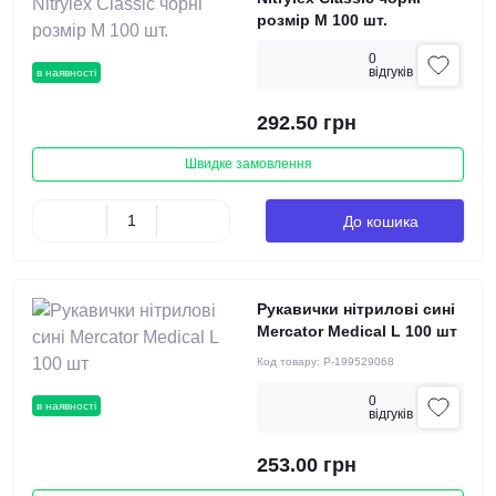
розмір М 100 шт.
0
вiдгукiв
в наявності
292.50 грн
Швидке замовлення
До кошика
Рукавички нітрилові сині
Mercator Medical L 100 шт
Код товару:
P-199529068
0
в наявності
вiдгукiв
253.00 грн