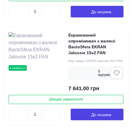
До кошика
Екранований
опромінювач з жалюзі
BactoSfera EKRAN
Jalousie 15х2 FAN
Код товару:
EKRAN Jalousie 15х2 FAN
в наявності
0
вiдгукiв
7 641.00 грн
Швидке замовлення
До кошика