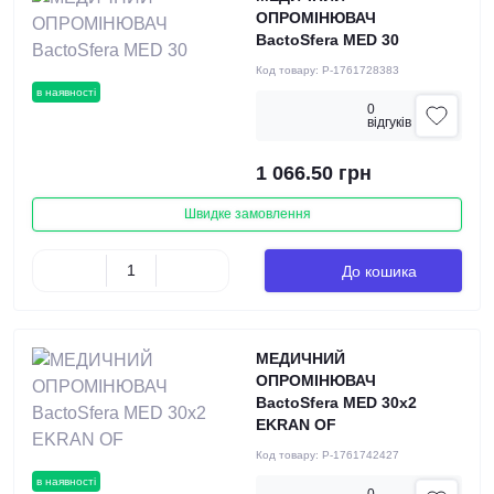
ОПРОМІНЮВАЧ
BactoSfera MED 30
Код товару:
P-1761728383
в наявності
0
вiдгукiв
1 066.50 грн
Швидке замовлення
До кошика
МЕДИЧНИЙ
ОПРОМІНЮВАЧ
BactoSfera MED 30x2
EKRAN OF
Код товару:
P-1761742427
в наявності