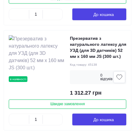
До кошика
Презерватив з
натурального латексу для
УЗД (для 3D датчиків) 52
мм х 160 мм JS (300 шт.)
Код товару:
45138
0
вiдгукiв
в наявності
1 312.27 грн
Швидке замовлення
До кошика