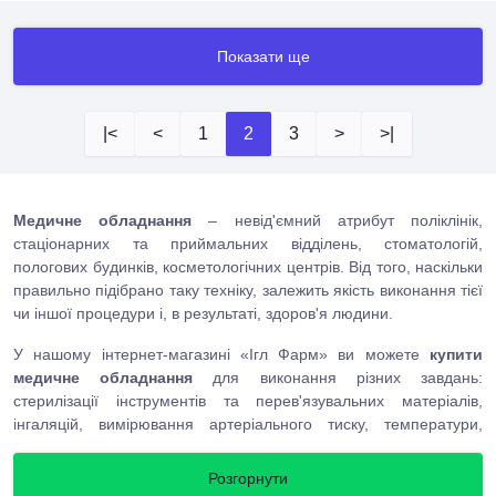
Показати ще
|<
<
1
2
3
>
>|
Медичне обладнання
– невід'ємний атрибут поліклінік,
стаціонарних та приймальних відділень, стоматологій,
пологових будинків, косметологічних центрів. Від того, наскільки
правильно підібрано таку техніку, залежить якість виконання тієї
чи іншої процедури і, в результаті, здоров'я людини.
У нашому інтернет-магазині «Ігл Фарм» ви можете
купити
медичне обладнання
для виконання різних завдань:
стерилізації інструментів та перев'язувальних матеріалів,
інгаляцій, вимірювання артеріального тиску, температури,
пульсу, опромінення та ін. Будь-який представлений у каталозі
товар можна замовляти з доставкою на потрібну вам адресу.
Розгорнути
Вартість техніки також вказана актуальна, що дозволить вам