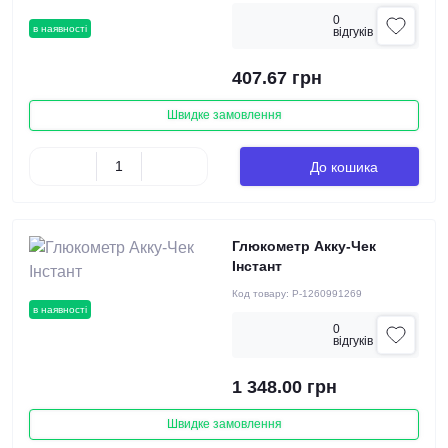
0
в наявності
вiдгукiв
407.67 грн
Швидке замовлення
До кошика
Глюкометр Акку-Чек
Інстант
Код товару:
P-1260991269
в наявності
0
вiдгукiв
1 348.00 грн
Швидке замовлення