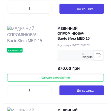
До кошика
МЕДИЧНИЙ
ОПРОМІНЮВАЧ
BactoSfera MED 15
Код товару:
P-1761697253
в наявності
0
вiдгукiв
870.00 грн
Швидке замовлення
До кошика
МЕДИЧНИЙ