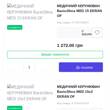
МЕДИЧНИЙ КЕРУНЮВАН
BactoSfera MED 15 EKRAN
OF
Код товару:
P-1761734197
в наявності
0
вiдгукiв
1 272.00 грн
Швидке замовлення
До кошика
МЕДИЧНИЙ КЕРУНЮВАН
BactoSfera MED 15x2
EKRAN OF
Код товару:
P-1761752143
в наявності