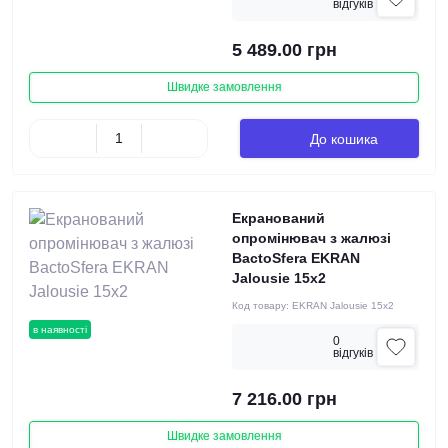
вiдгукiв
5 489.00 грн
Швидке замовлення
До кошика
Екранований
опромінювач з жалюзі
BactoSfera EKRAN
Jalousie 15х2
Код товару:
EKRAN Jalousie 15х2
в наявності
0
вiдгукiв
7 216.00 грн
Швидке замовлення