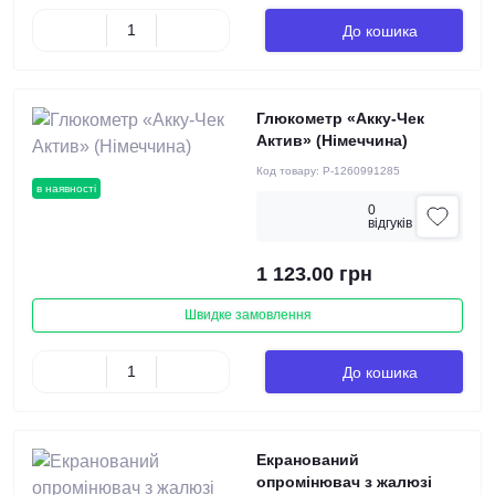
До кошика
Глюкометр «Акку-Чек
Актив» (Німеччина)
Код товару:
P-1260991285
в наявності
0
вiдгукiв
1 123.00 грн
Швидке замовлення
До кошика
Екранований
опромінювач з жалюзі