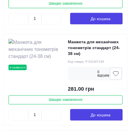
Швидке замовлення
До кошика
Манжета для механічних
тонометрів стандарт (24-
38 см)
Код товару:
P-311347139
в наявності
0
вiдгукiв
281.00 грн
Швидке замовлення
До кошика