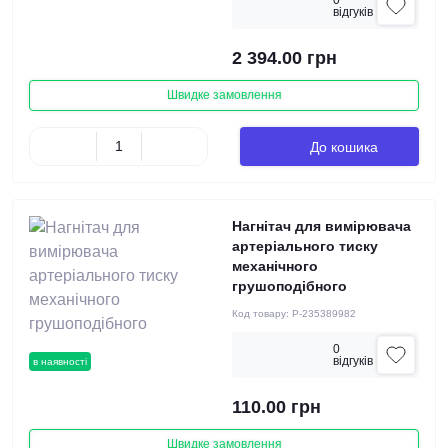
0
вiдгукiв
2 394.00 грн
Швидке замовлення
До кошика
Нагнітач для вимірювача
артеріального тиску
механічного
грушоподібного
Код товару:
P-235389982
0
вiдгукiв
в наявності
110.00 грн
Швидке замовлення