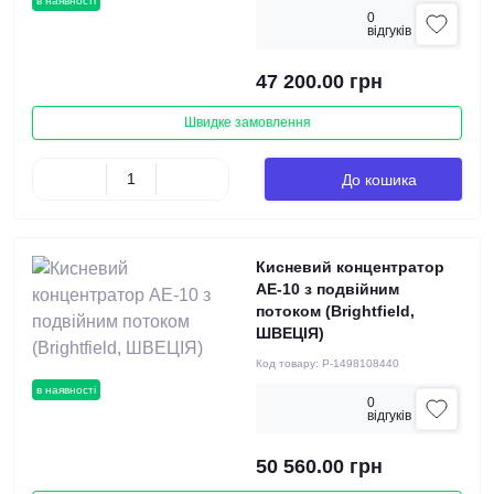
в наявності
0
вiдгукiв
47 200.00 грн
Швидке замовлення
До кошика
Кисневий концентратор
АЕ-10 з подвійним
потоком (Brightfield,
ШВЕЦІЯ)
Код товару:
P-1498108440
в наявності
0
вiдгукiв
50 560.00 грн