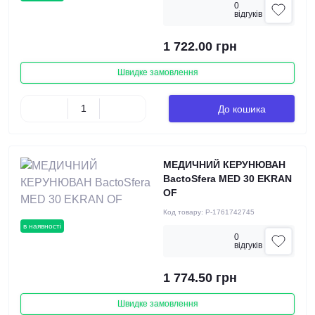
0
вiдгукiв
1 722.00 грн
Швидке замовлення
До кошика
МЕДИЧНИЙ КЕРУНЮВАН
BactoSfera MED 30 EKRAN
OF
Код товару:
P-1761742745
в наявності
0
вiдгукiв
1 774.50 грн
Швидке замовлення