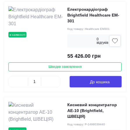
Електрокардіограф
Brightfield Healthcare EM-
301
Код товару:
Healthcare EМ301
в наявності
0
вiдгукiв
55 426.00 грн
Швидке замовлення
До кошика
Кисневий концентратор
АЕ-10 (Brightfield,
ШВЕЦІЯ)
Код товару:
P-1498039440