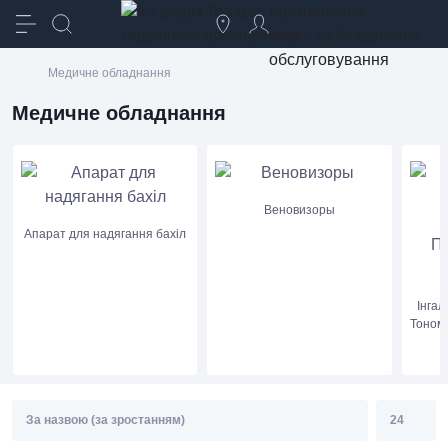
призначення
якість та бездоганне
обслуговування
Медичне обладнання
Медичне обладнання
Веновизоры
Апарат для надягання бахіл
Інгал
Тономе