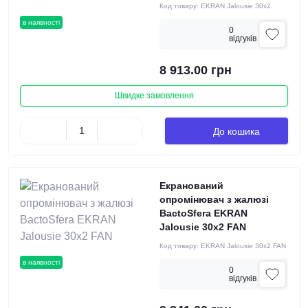
Код товару:
EKRAN Jalousie 30х2
в наявності
0
вiдгукiв
8 913.00 грн
Швидке замовлення
До кошика
Екранований
опромінювач з жалюзі
BactoSfera EKRAN
Jalousie 30х2 FAN
Код товару:
EKRAN Jalousie 30х2 FAN
в наявності
0
вiдгукiв