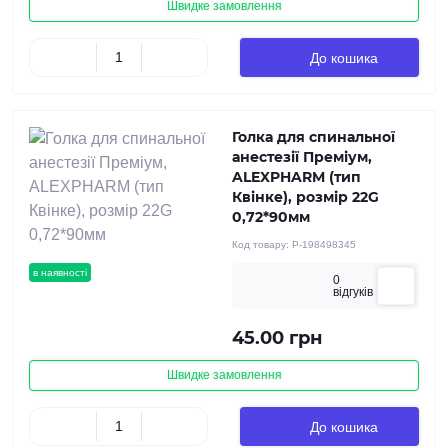
Швидке замовлення
До кошика
Голка для спинальної
анестезії Преміум,
ALEXPHARM (тип
Квінке), розмір 22G
0,72*90мм
Код товару:
P-198498345
в наявності
0
вiдгукiв
45.00 грн
Швидке замовлення
До кошика