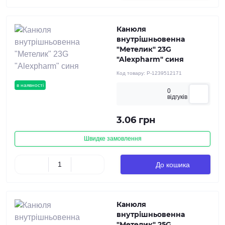
Канюля
внутрішньовенна
"Метелик" 23G
"Alexpharm" синя
Код товару:
P-1239512171
в наявності
0
вiдгукiв
3.06 грн
Швидке замовлення
До кошика
Канюля
внутрішньовенна
"Метелик" 25G