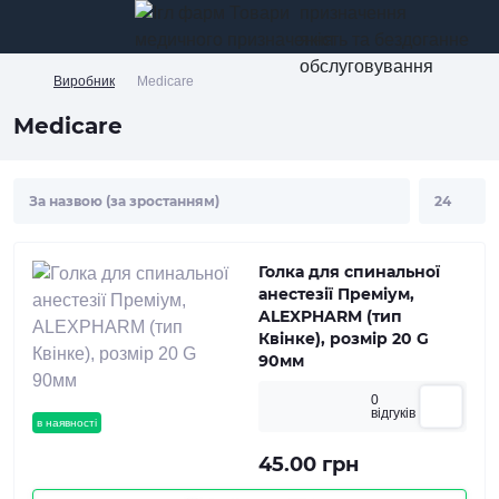
призначення
якість та бездоганне
обслуговування
Виробник
Medicare
Medicare
Голка для спинальної
анестезії Преміум,
ALEXPHARM (тип
Квінке), розмір 20 G
90мм
0
вiдгукiв
в наявності
45.00 грн