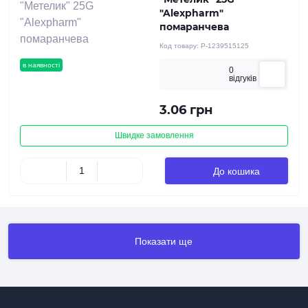
"Alexpharm"
помаранчева
Код товару:
P-1239515125
в наявності
0
вiдгукiв
3.06 грн
Швидке замовлення
До кошика
Показати ще