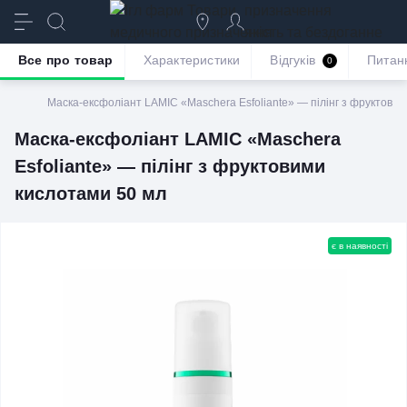
призначення
якість та бездоганне
обслуговування
Все про товар
Характеристики
Відгуків
Питан
0
Маска-ексфоліант LAMIC «Maschera Esfoliante» — пілінг з фруктови
Маска-ексфоліант LAMIC «Maschera
Esfoliante» — пілінг з фруктовими
кислотами 50 мл
є в наявності