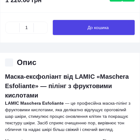
1 220.00 грн
До кошика
Опис
Маска-ексфоліант від LAMIC
«Maschera
Esfoliante»
— пілінг з фруктовими
кислотами
LAMIC Maschera Esfoliante
— це професійна маска-пілінг з
фруктовими кислотами, яка делікатно відлущує ороговілий
шар шкіри, стимулює процес оновлення клітин та покращує
текстуру шкіри. Засіб сприяє очищенню пор, вирівнює тон
обличчя та надає шкірі більш свіжий і сяючий вигляд.