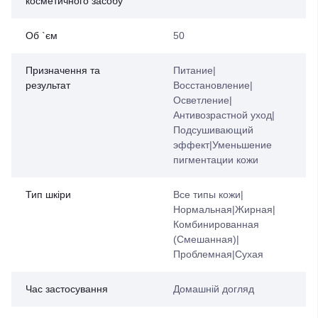
косметичного засобу
Об `єм
50
Призначення та
Питание|
результат
Восстановление|
Осветление|
Антивозрастной уход|
Подсушивающий
эффект|Уменьшение
пигментации кожи
Тип шкіри
Все типы кожи|
Нормальная|Жирная|
Комбинированная
(Смешанная)|
Проблемная|Сухая
Час застосування
Домашній догляд