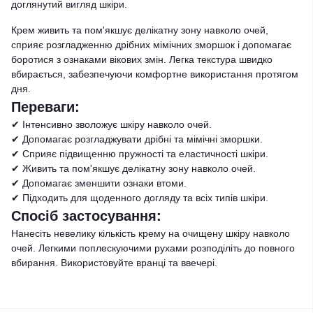
доглянутий вигляд шкіри.
Крем живить та пом'якшує делікатну зону навколо очей,
сприяє розгладженню дрібних мімічних зморшок і допомагає
боротися з ознаками вікових змін. Легка текстура швидко
вбирається, забезпечуючи комфортне використання протягом
дня.
Переваги:
✔ Інтенсивно зволожує шкіру навколо очей.
✔ Допомагає розгладжувати дрібні та мімічні зморшки.
✔ Сприяє підвищенню пружності та еластичності шкіри.
✔ Живить та пом'якшує делікатну зону навколо очей.
✔ Допомагає зменшити ознаки втоми.
✔ Підходить для щоденного догляду та всіх типів шкіри.
Спосіб застосування:
Нанесіть невелику кількість крему на очищену шкіру навколо
очей. Легкими поплескуючими рухами розподіліть до повного
вбирання. Використовуйте вранці та ввечері.