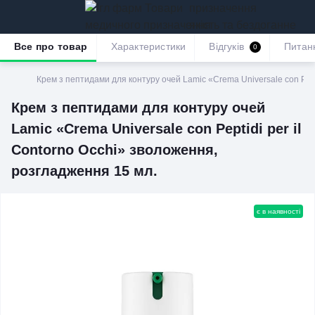
призначення
якість та бездоганне
обслуговування
Все про товар
Характеристики
Відгуків
Питан
0
Крем з пептидами для контуру очей Lamic «Crema Universale con Pept
Крем з пептидами для контуру очей
Lamic «Crema Universale con Peptidi per il
Contorno Occhi» зволоження,
розгладження 15 мл.
є в наявності