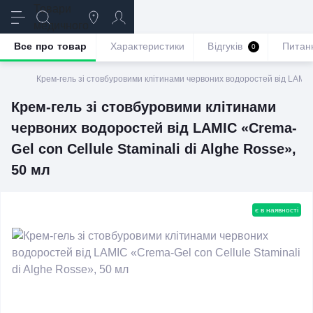
Все про товар
Характеристики
Відгуків
Питан
0
Крем-гель зі стовбуровими клітинами червоних водоростей від LAMIC 
Крем-гель зі стовбуровими клітинами
червоних водоростей від LAMIC «Crema-
Gel con Cellule Staminali di Alghe Rosse»,
50 мл
є в наявності