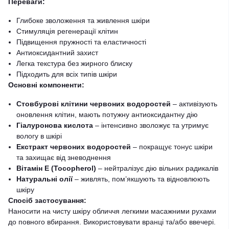
Переваги:
Глибоке зволоження та живлення шкіри
Стимуляція регенерації клітин
Підвищення пружності та еластичності
Антиоксидантний захист
Легка текстура без жирного блиску
Підходить для всіх типів шкіри
Основні компоненти:
Стовбурові клітини червоних водоростей
– активізують
оновлення клітин, мають потужну антиоксидантну дію
Гіалуронова кислота
– інтенсивно зволожує та утримує
вологу в шкірі
Екстракт червоних водоростей
– покращує тонус шкіри
та захищає від зневоднення
Вітамін Е (Tocopherol)
– нейтралізує дію вільних радикалів
Натуральні олії
– живлять, пом’якшують та відновлюють
шкіру
Спосіб застосування:
Наносити на чисту шкіру обличчя легкими масажними рухами
до повного вбирання. Використовувати вранці та/або ввечері.