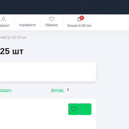
Каталог
Про
Доставка і
Повернення
оловна
Відгуки
Контакти
Блог
товарів
нас
оплата
та обмін
0
порівняти
Обране
абінет
Кошик
0.00 грн
чий (р.12) 25 шт
 25 шт
0
ompany
Відгуки: