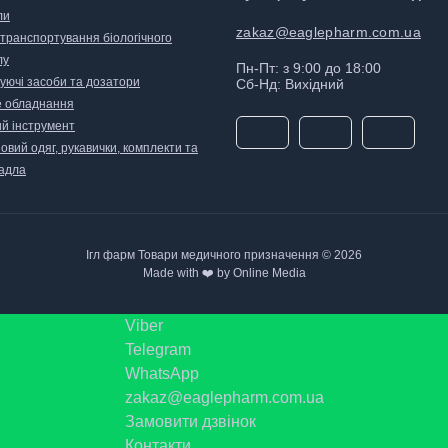
ли
zakaz@eaglepharm.com.ua
 транспортування біологічного
лу
Пн-Пт: з 9:00 до 18:00
уючі засоби та дозатори
Сб-Нд: Вихідний
 обладнання
й інструмент
вий одяг, рукавички, комплекти та
адла
Ігл фарм Товари медичного призначення © 2026
Made with ❤️ by Online Media
Viber
Telegram
WhatsApp
zakaz@eaglepharm.com.ua
Замовити дзвінок
Контакти