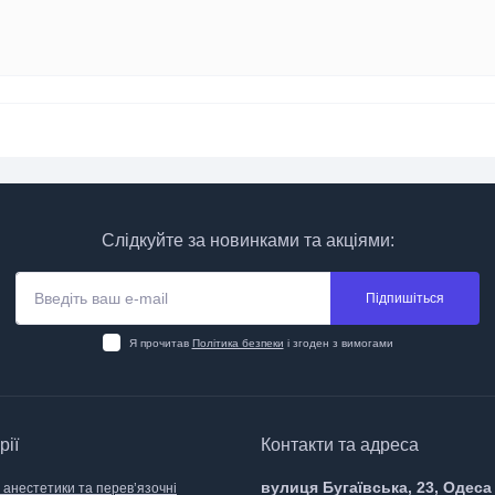
Слідкуйте за новинками та акціями:
Підпишіться
Я прочитав
Політика безпеки
і згоден з вимогами
рії
Контакти та адреса
вулиця Бугаївська, 23, Одеса
 анестетики та перев’язочні