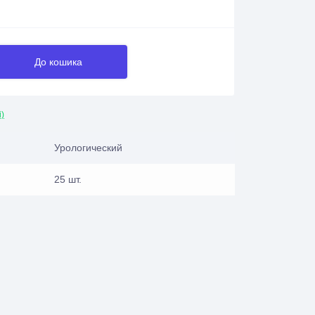
До кошика
і)
Урологический
25 шт.