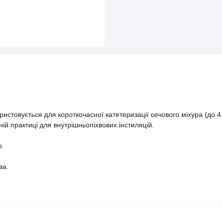
истовується для короткочасної катетеризації сечового міхура (до 4
ній практиці для внутрішньопіхвових інстиляцій.
о.
ва.