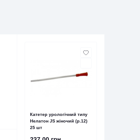
Катетер урологічний типу
Нелатон JS жіночий (р.12)
25 шт
237.00 грн