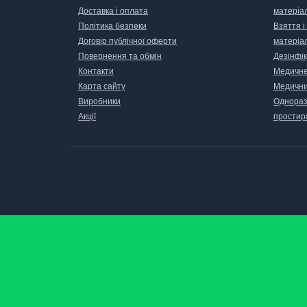
Доставка і оплата
матеріа
Політика безпеки
Взяття і
Договір публічної оферти
матеріа
Повернення та обмін
Дезінфік
Контакти
Медичне
Карта сайту
Медични
Виробники
Одноразо
Акції
простир