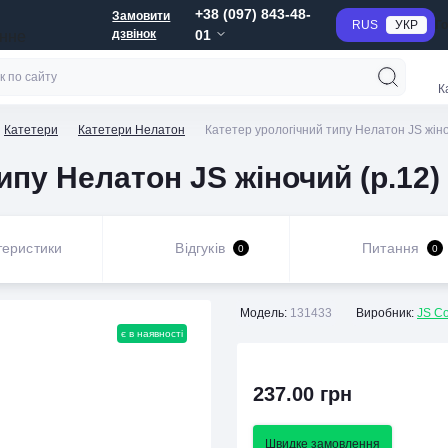
+38 (097) 843-48-
Замовити
RUS
УКР
Г
дзвінок
01
анне
К
Катетери
Катетери Нелатон
Катетер урологічний типу Нелатон JS жіно
ипу Нелатон JS жіночий (р.12)
теристики
Відгуків
Питання
0
0
Модель:
131433
Виробник:
JS C
є в наявності
237.00 грн
Швидке замовлення