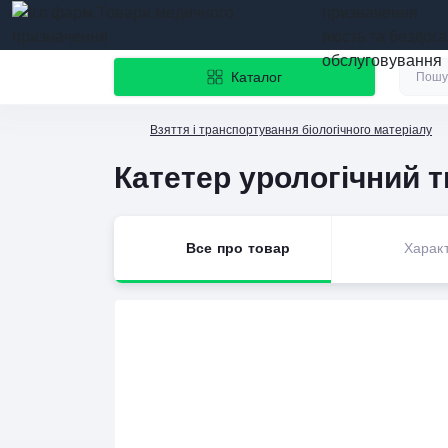
призначення
якість та бездог
обслуговування
Каталог
Взяття і транспортування біологічного матеріалу
Катетер урологічний т
Все про товар
Харак