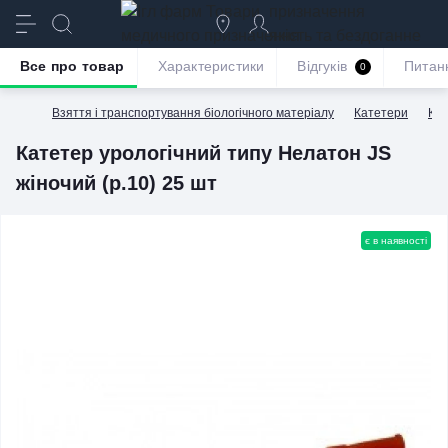
призначення
якість та бездоганне
обслуговування
Все про товар
Характеристики
Відгуків
Питан
0
Взяття і транспортування біологічного матеріалу
Катетери
Ка
Катетер урологічний типу Нелатон JS
жіночий (р.10) 25 шт
є в наявності