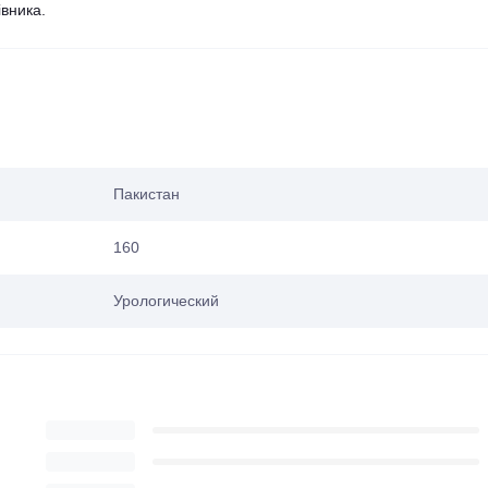
івника.
Пакистан
160
Урологический