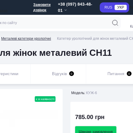
+38 (097) 843-48-
Замовити
RUS
УКР
Г
дзвінок
01
анне
К
Металеві катетери урологічні
Катетер урологічний для жінок металевий С
для жінок металевий СН11
теристики
Відгуків
Питання
0
0
Модель:
КУЖ-6
є в наявності
785.00 грн
Швидке замовлення