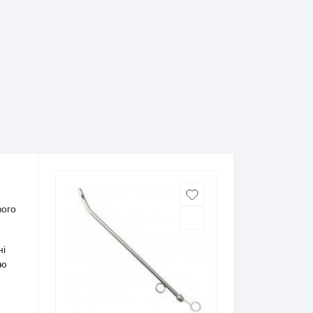
вого
ні
ою