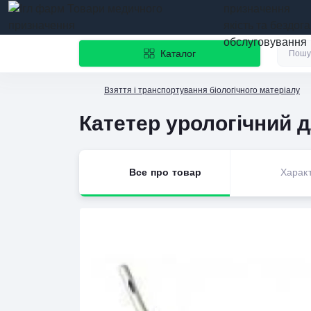
призначення
якість та бездог
обслуговування
Каталог
Взяття і транспортування біологічного матеріалу
Катетер урологічний 
Все про товар
Харак