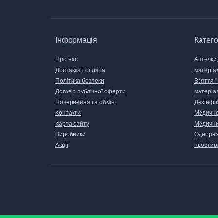
Інформація
Катего
Про нас
Аптечки,
Доставка і оплата
матеріа
Політика безпеки
Взяття і
Договір публічної оферти
матеріа
Повернення та обмін
Дезінфік
Контакти
Медичне
Карта сайту
Медични
Виробники
Одноразо
Акції
простир