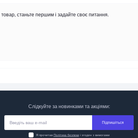
товар, станьте першим і задайте своє питання.
Слідкуйте за новинками та акціями:
Підпишіться
Я прочитав
Політика безпеки
і згоден з вимогами