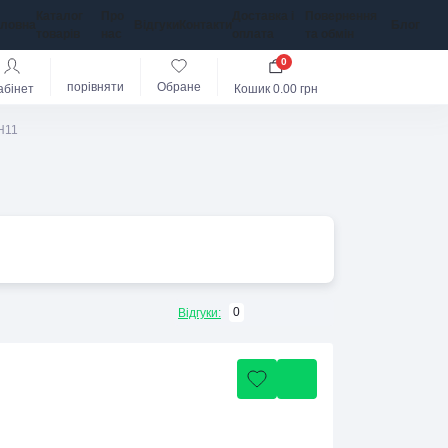
Каталог
Про
Доставка і
Повернення
оловна
Відгуки
Контакти
Блог
товарів
нас
оплата
та обмін
0
порівняти
Обране
абінет
Кошик
0.00 грн
Н11
0
Відгуки: