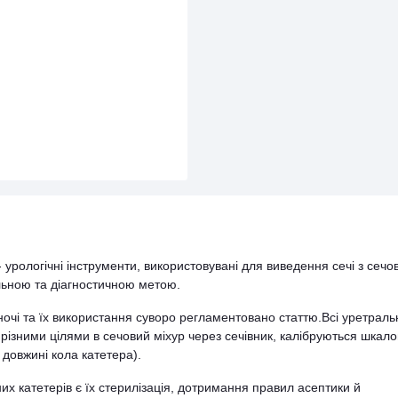
 - урологічні інструменти, використовувані для виведення сечі з сечо
вальною та діагностичною метою.
іночі та їх використання суворо регламентовано статтю.Всі уретраль
з різними цілями в сечовий міхур через сечівник, калібруються шкал
довжині кола катетера).
 катетерів є їх стерилізація, дотримання правил асептики й