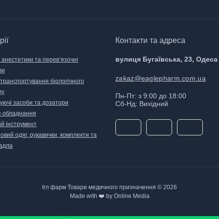
рії
Контакти та адреса
вулиця Бугаївська, 23, Одеса
 анестетики та перев’язочні
ли
zakaz@eaglepharm.com.ua
 транспортування біологічного
лу
Пн-Пт: з 9:00 до 18:00
уючі засоби та дозатори
Сб-Нд: Вихідний
 обладнання
й інструмент
вий одяг, рукавички, комплекти та
адла
Ігл фарм Товари медичного призначення © 2026
Made with ❤️ by Online Media