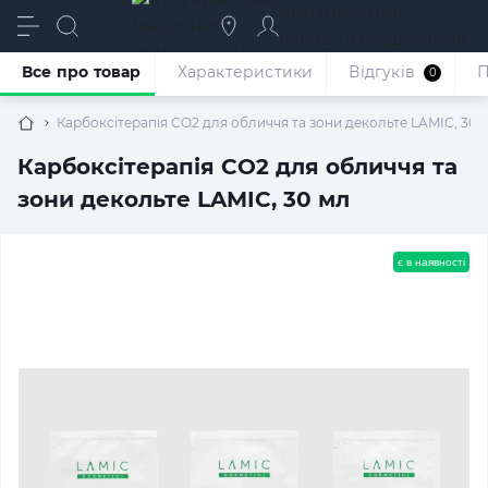
призначення
якість та бездоганне
обслуговування
Все про товар
Характеристики
Відгуків
П
0
Карбоксітерапія CO2 для обличчя та зони декольте LAMIC, 30 
Карбоксітерапія CO2 для обличчя та
зони декольте LAMIC, 30 мл
є в наявності