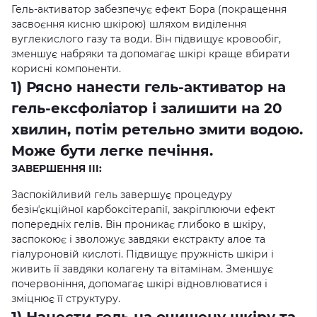
Гель-активатор забезпечує ефект Бора (покращення
засвоєння кисню шкірою) шляхом виділення
вуглекислого газу та води. Він підвищує кровообіг,
зменшує набряки та допомагає шкірі краще вбирати
корисні компоненти.
1) Рясно нанести гель-активатор на
гель-ексфоліатор і залишити на 20
хвилин, потім ретельно змити водою.
Може бути легке печіння.
ЗАВЕРШЕННЯ ІІІ:
Заспокійливий гель завершує процедуру
безінʼєкційної карбоксітерапії, закріплюючи ефект
попередніх гелів. Він проникає глибоко в шкіру,
заспокоює і зволожує завдяки екстракту алое та
гіалуроновій кислоті. Підвищує пружність шкіри і
живить її завдяки колагену та вітамінам. Зменшує
почервоніння, допомагає шкірі відновлюватися і
зміцнює її структуру.