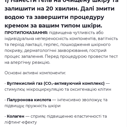
1) Нанести гель на очищену шкіру та
залишити на 20 хвилин. Далі змити
водою та завершити процедуру
кремом за вашим типом шкіри.
ПРОТИПОКАЗАННЯ:
підвищена чутливість або
індивідуальна непереносність компонентів, вагітність
та період лактації, герпес, пошкодження шкірного
покриву, дерматологічні захворювання, гострий
процес запалення. Перед процедурою провести тест
на алергічну реакцію.
Основні активні компоненти:
•
Вуглекислий газ (CO₂-активуючий комплекс)
—
стимулює мікроциркуляцію та оксигенацію клітин
•
Гіалуронова кислота
— інтенсивно зволожує та
підвищує пружність шкіри
•
Колаген
— сприяє підвищенню еластичності та
ліфтинг-ефекту