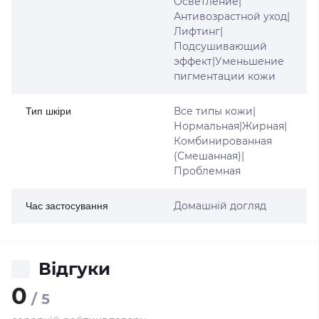
Осветление|
Антивозрастной уход|
Лифтинг|
Подсушивающий
эффект|Уменьшение
пигментации кожи
Все типы кожи|
Тип шкіри
Нормальная|Жирная|
Комбинированная
(Смешанная)|
Проблемная
Домашній догляд
Час застосування
Відгуки
0
/ 5