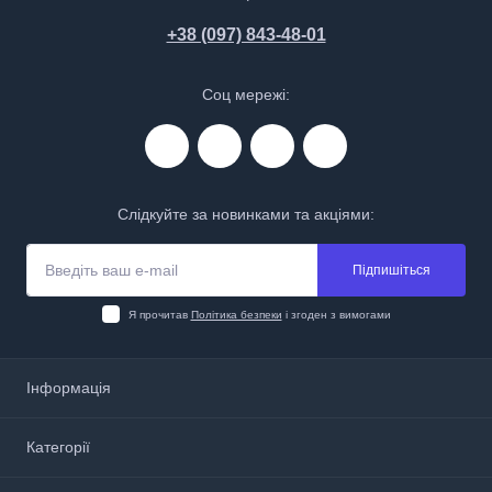
+38 (097) 843-48-01
Соц мережі:
Слідкуйте за новинками та акціями:
Підпишіться
Я прочитав
Політика безпеки
і згоден з вимогами
Інформація
Про нас
Категорії
Доставка і оплата
Політика безпеки
Аптечки, анестетики та перев’язочні матеріали