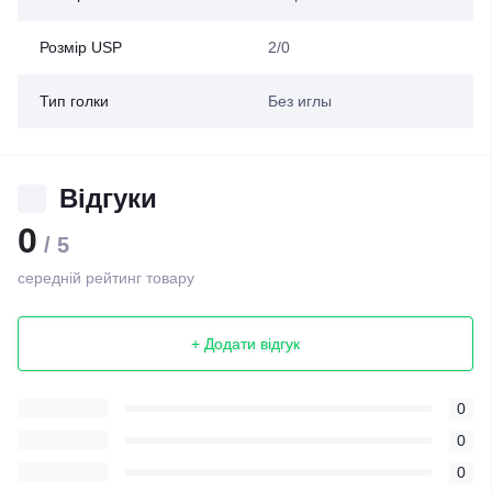
Розмір USP
2/0
Тип голки
Без иглы
Відгуки
0
/ 5
середній рейтинг товару
+ Додати відгук
0
0
0