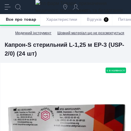
призначення
якість та бездоганне
обслуговування
Все про товар
Характеристики
Відгуків
Питан
0
Медичний інструмент
Шовний матеріал що не розсмоктується
Капрон-S стерильний L-1,25 м EP-3 (USP-
2/0) (24 шт)
є в наявності