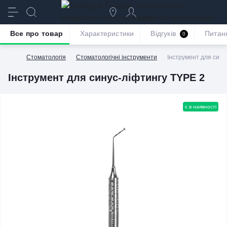
призначення
якість та бездоганне
обслуговування
Все про товар
Характеристики
Відгуків
Питан
0
Стоматологія
Стоматологічні інструменти
Інструмент для сину
Інструмент для синус-ліфтингу TYPE 2
є в наявності