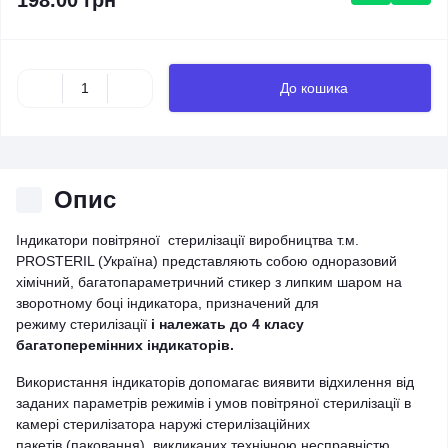
198.00 грн
До кошика
Опис
Індикатори повітряної стерилізації виробництва т.м.
PROSTERIL (Україна) представляють собою одноразовий
хімічний, багатопараметричний стикер з липким шаром на
зворотному боці індикатора, призначений для
режиму стерилізації
і належать до 4 класу
багатоперемінних індикаторів.
Використання індикаторів допомагає виявити відхилення від
заданих параметрів режимів і умов повітряної стерилізації в
камері стерилізатора наружі стерилізаційних
пакетів (паковання), викликаних технічною несправністю