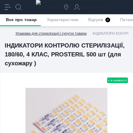
призначення
якість та бездоганне
обслуговування
Все про товар
Характеристики
Відгуків
Питан
0
Упаковка для стерилізації і супутні товари
ІНДИКАТОРИ КОНТРОЛЮ 
ІНДИКАТОРИ КОНТРОЛЮ СТЕРИЛІЗАЦІЇ,
180/60, 4 КЛАС, PROSTERIL 500 шт (для
сухожару )
є в наявності