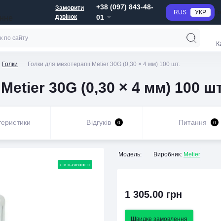
+38 (097) 843-48-
Замовити
RUS
УКР
Г
дзвінок
01
анне
К
Голки
Голки для мезотерапії Metier 30G (0,30 × 4 мм) 100 шт.
Metier 30G (0,30 × 4 мм) 100 шт
теристики
Відгуків
Питання
0
0
Модель:
Виробник:
Metier
є в наявності
1 305.00 грн
Швидке замовлення