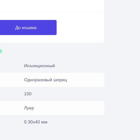
До кошика
і)
Инъекционный
Одноразовый шприц
100
Луер
0.30х40 мм