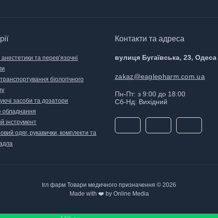
рії
Контакти та адреса
вулиця Бугаївська, 23, Одеса
 анестетики та перев’язочні
ли
zakaz@eaglepharm.com.ua
 транспортування біологічного
лу
Пн-Пт: з 9:00 до 18:00
уючі засоби та дозатори
Сб-Нд: Вихідний
 обладнання
й інструмент
вий одяг, рукавички, комплекти та
адла
Ігл фарм Товари медичного призначення © 2026
Made with ❤️ by Online Media