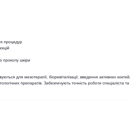
ня процедур
єкцій
о проколу шкіри
уються для мезотерапії, біоревіталізації, введення активних коктейл
етологічних препаратів. Забезпечують точність роботи спеціаліста та