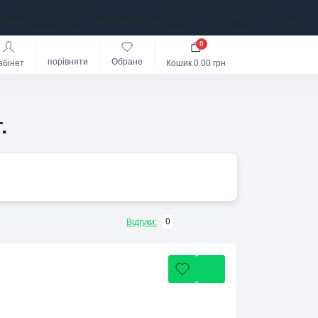
Каталог
Про
Доставка і
Повернення
оловна
Відгуки
Контакти
Блог
товарів
нас
оплата
та обмін
0
порівняти
Обране
абінет
Кошик
0.00 грн
.
0
Відгуки: