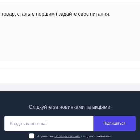
товар, станьте першим і задайте своє питання.
Слідкуйте за новинками та акціями:
Підпишіться
Я прочитав
Політика безпеки
і згоден з вимогами