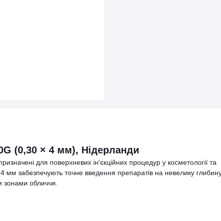
0G (0,30 × 4 мм), Нідерланди
ризначені для поверхневих ін'єкційних процедур у косметології та
і 4 мм забезпечують точне введення препаратів на невелику глибин
и зонами обличчя.