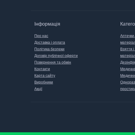
Інформація
Катего
Про нас
Аптечки,
Доставка і оплата
матеріа
Політика безпеки
Взяття і
Договір публічної оферти
матеріа
Повернення та обмін
Дезінфік
Контакти
Медичне
Карта сайту
Медични
Виробники
Одноразо
Акції
простир