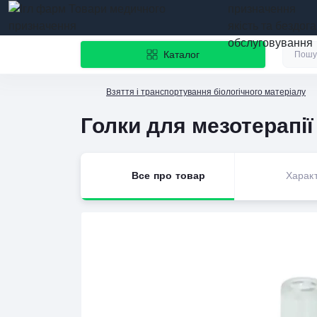
призначення
якість та бездог
обслуговування
Каталог
Взяття і транспортування біологічного матеріалу
Голки для мезотерапії 
Все про товар
Харак