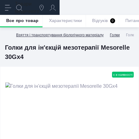
Все про товар
Характеристики
Відгуків
Питан
0
Взяття і транспортування біологічного матеріалу
Голки
Голки д
Голки для ін'єкцій мезотерапії Mesorelle
30Gx4
є в наявності