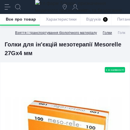
призначення
якість та бездоганне
обслуговування
Все про товар
Характеристики
Відгуків
Питан
0
Взяття і транспортування біологічного матеріалу
Голки
Голки д
Голки для ін'єкцій мезотерапії Mesorelle
27Gx4 мм
є в наявності