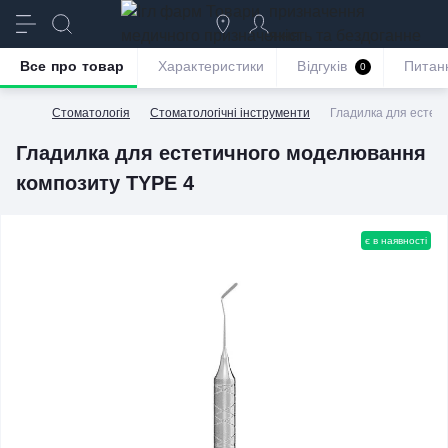
призначення
якість та бездоганне
обслуговування
Все про товар
Характеристики
Відгуків
Питан
0
Стоматологія
Стоматологічні інструменти
Гладилка для естет
Гладилка для естетичного моделювання
композиту TYPE 4
є в наявності