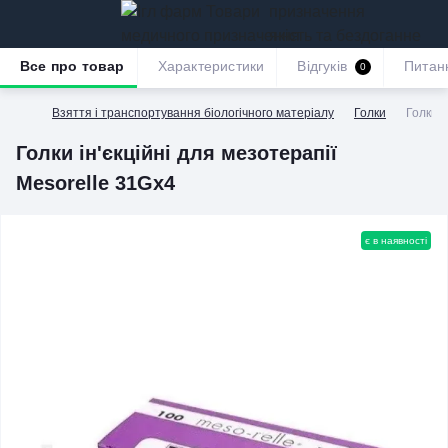
призначення
якість та бездоганне
обслуговування
Все про товар
Характеристики
Відгуків
Питан
0
Взяття і транспортування біологічного матеріалу
Голки
Голки і
Голки ін'єкційні для мезотерапії
Mesorelle 31Gx4
є в наявності