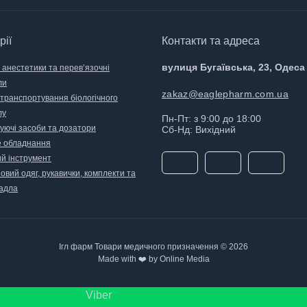
рії
Контакти та адреса
вулиця Бугаївська, 23, Одеса
 анестетики та перев’язочні
ли
zakaz@eaglepharm.com.ua
 транспортування біологічного
лу
Пн-Пт: з 9:00 до 18:00
уючі засоби та дозатори
Сб-Нд: Вихідний
 обладнання
й інструмент
вий одяг, рукавички, комплекти та
адла
Ігл фарм Товари медичного призначення © 2026
Made with ❤️ by Online Media
Viber