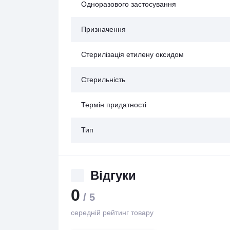
Одноразового застосування
Призначення
Стерилізація етилену оксидом
Стерильність
Термін придатності
Тип
Відгуки
0
/ 5
середній рейтинг товару