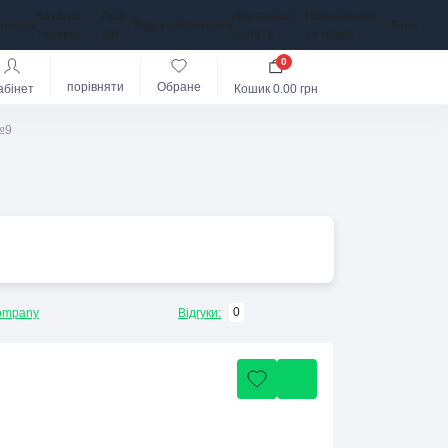
Каталог
Про
Доставка і
Повернення
оловна
Відгуки
Контакти
Блог
товарів
нас
оплата
та обмін
0
порівняти
Обране
абінет
Кошик
0.00 грн
№9
0
ompany
Відгуки: