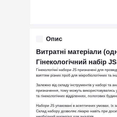
Опис
Витратні матеріали (од
Гінекологічний набір J
Гінекологічні набори JS призначені для провед
взяттям різних проб для мікробіологічних та і
Залежно від складу інструментів у наборі та ан
призначення, тому можуть використовуватись у
та гінекологічних відділеннях, пологових будин
Набори JS упаковані в асептичних умовах, їх з
Склад набору дозволяє лікарю навіть при досит
необхідний матеріал для аналізів.