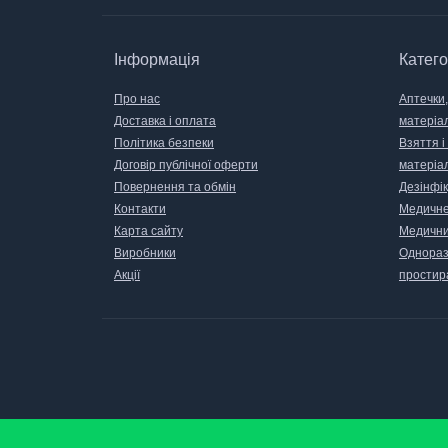
Інформація
Катего
Про нас
Аптечки,
Доставка і оплата
матеріа
Політика безпеки
Взяття і
Договір публічної оферти
матеріа
Повернення та обмін
Дезінфік
Контакти
Медичне
Карта сайту
Медични
Виробники
Одноразо
Акції
простир