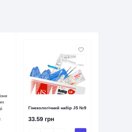
ізне
их
Гінекологічний набір JS №9
і.
33.59 грн
.