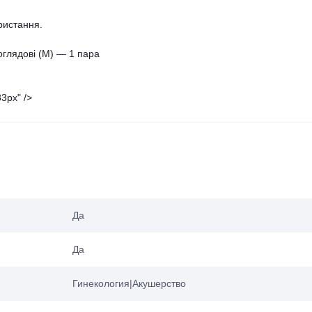
ристання.
оглядові (М) ― 1 пара
3px" />
Да
Да
Гинекология|Акушерство