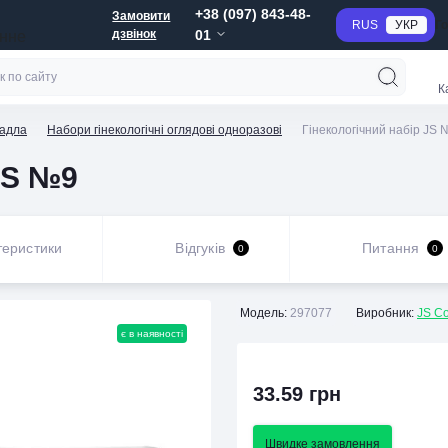
+38 (097) 843-48-
Замовити
RUS
УКР
Г
дзвінок
01
анне
К
радла
Набори гінекологічні оглядові одноразові
Гінекологічний набір JS 
JS №9
теристики
Відгуків
Питання
0
0
Модель:
297077
Виробник:
JS C
є в наявності
33.59 грн
Швидке замовлення