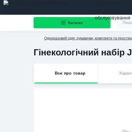
призначення
якість та бездог
обслуговування
Каталог
Одноразовий одяг, рукавички, комплекти та прости
Гінекологічний набір 
Все про товар
Харак