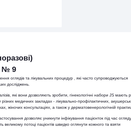
норазові)
S № 9
ення оглядів та лікувальних процедур , які часто супроводжуються
нших досліджень.
алізів, які вони дозволяють зробити, гінекологічні набори JS мають р
 різних медичних закладах - лікувально-профілактичних, акушерськ
ках, жіночих консультаціях, а також у дерматовенерологічній практиц
астосування дозволяє уникнути інфікування пацієнток під час огляду
ь великому потоці пацієнтів швидко оглянути кожного та взяти