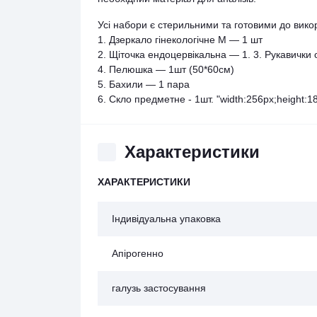
Усі набори є стерильними та готовими до вико
1. Дзеркало гінекологічне М ― 1 шт
2. Щіточка ендоцервікальна ― 1. 3. Рукавички 
4. Пелюшка ― 1шт (50*60см)
5. Бахили ― 1 пара
6. Скло предметне - 1шт. "width:256px;height:18
Характеристики
ХАРАКТЕРИСТИКИ
Індивідуальна упаковка
Апірогенно
галузь застосування