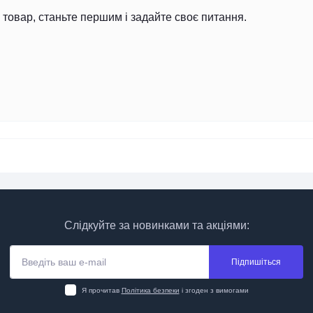
товар, станьте першим і задайте своє питання.
Слідкуйте за новинками та акціями:
Підпишіться
Я прочитав
Політика безпеки
і згоден з вимогами