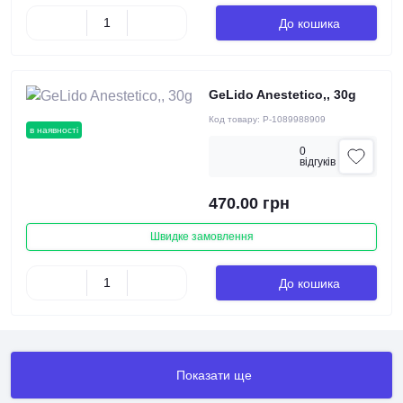
До кошика
GeLido Anestetico,, 30g
Код товару:
P-1089988909
в наявності
0
вiдгукiв
470.00 грн
Швидке замовлення
До кошика
Показати ще