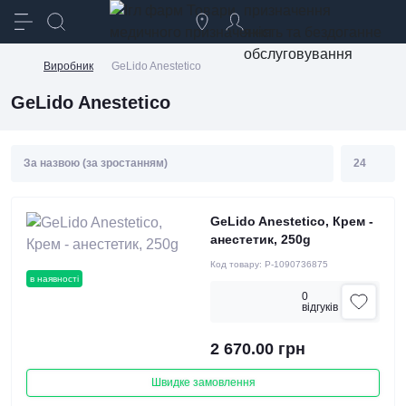
призначення
якість та бездоганне
обслуговування
Виробник
GeLido Anestetico
GeLido Anestetico
GeLido Anestetico, Крем -
анестетик, 250g
Код товару:
P-1090736875
в наявності
0
вiдгукiв
2 670.00 грн
Швидке замовлення