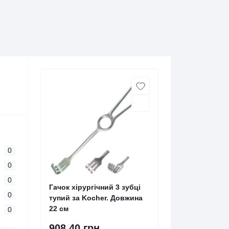
0
0
0
Гачок хірургічний 3 зубці
0
тупий за Kocher. Довжина
22 см
0
908.40 грн