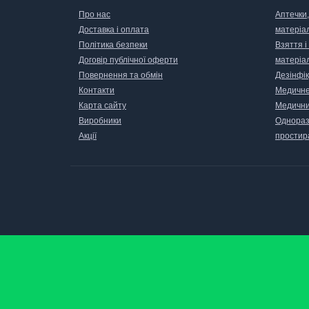
Про нас
Аптечки,
Доставка і оплата
матеріа
Політика безпеки
Взяття і
Договір публічної оферти
матеріа
Повернення та обмін
Дезінфік
Контакти
Медичне
Карта сайту
Медични
Виробники
Одноразо
Акції
простир