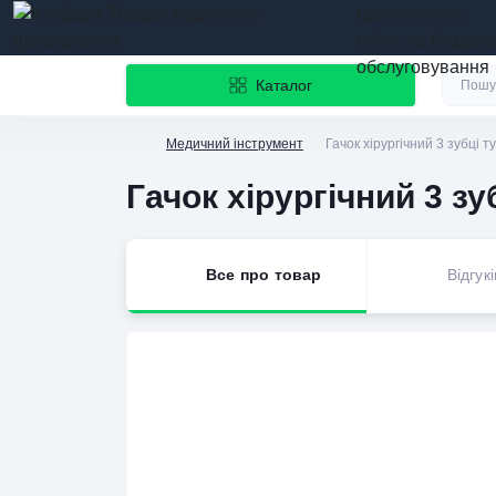
призначення
якість та бездог
обслуговування
Каталог
Медичний інструмент
Гачок хірургічний 3 зубці 
Гачок хірургічний 3 з
Все про товар
Відгукі