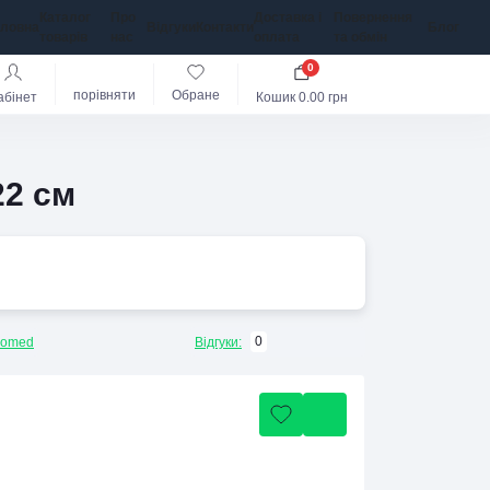
Каталог
Про
Доставка і
Повернення
оловна
Відгуки
Контакти
Блог
товарів
нас
оплата
та обмін
0
порівняти
Обране
абінет
Кошик
0.00 грн
22 см
0
lomed
Відгуки: