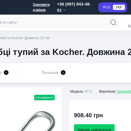
+38 (097) 843-48-
Замовити
RUS
УКР
Г
дзвінок
01
анне
К
тупий за Kocher. Довжина 22 см
убці тупий за Kocher. Довжина 
в
Питання
0
0
Модель:
КТ-3
Виробник:
Surgiwe
є в наявності
908.40 грн
Швидке замовлення