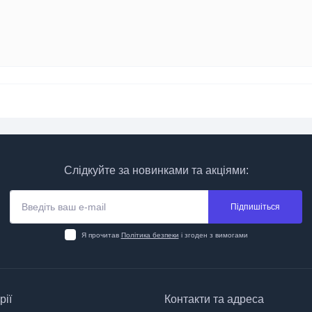
Слідкуйте за новинками та акціями:
Підпишіться
Я прочитав
Політика безпеки
і згоден з вимогами
рії
Контакти та адреса