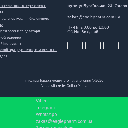
вулиця Бугаївська, 23, Одеса
 анестетики та перев’язочні
ли
zakaz@eaglepharm.com.ua
 транспортування біологічного
лу
Пн-Пт: з 9:00 до 18:00
уючі засоби та дозатори
Сб-Нд: Вихідний
 обладнання
й інструмент
вий одяг, рукавички, комплекти та
адла
Ігл фарм Товари медичного призначення © 2026
Made with ❤️ by Online Media
Viber
Telegram
WhatsApp
zakaz@eaglepharm.com.ua