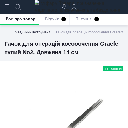
призначення
якість та бездоганне
обслуговування
Все про товар
Відгуків
Питання
0
0
Медичний інструмент
Гачок для операцій косооочення Graefe туп
Гачок для операцій косооочення Graefe
тупий No2. Довжина 14 см
є в наявності