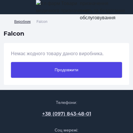
призначення
якість та бездоганне
обслуговування
Виробник
Falcon
Falcon
Немає жодного товару даного виробника.
Продовжити
Телефони:
+38 (097) 843-48-01
Соц мережі: