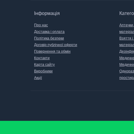
Інформація
Катего
Про нас
Аптечки,
Доставка і оплата
матеріа
Політика безпеки
Взяття і
Договір публічної оферти
матеріа
Повернення та обмін
Дезінфік
Контакти
Медичне
Карта сайту
Медични
Виробники
Одноразо
Акції
простир