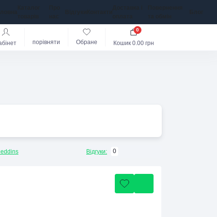
Каталог
Про
Доставка і
Повернення
оловна
Відгуки
Контакти
Блог
товарів
нас
оплата
та обмін
0
порівняти
Обране
абінет
Кошик
0.00 грн
0
eddins
Відгуки: