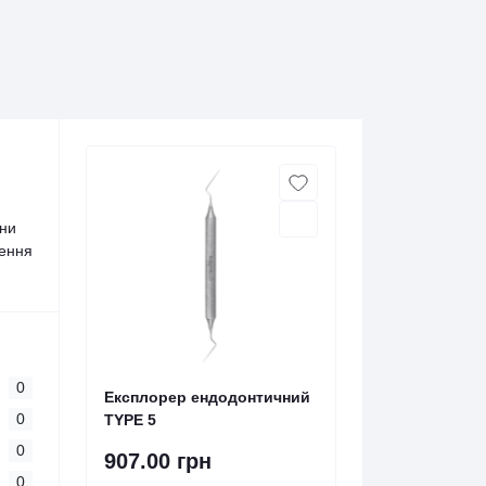
ини
чення
0
Експлорер ендодонтичний
0
TYPE 5
0
907.00 грн
0