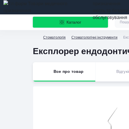
призначення
якість та бездог
обслуговування
Каталог
Стоматологія
Стоматологічні інструменти
Екс
Експлорер ендодонти
Все про товар
Відгукі