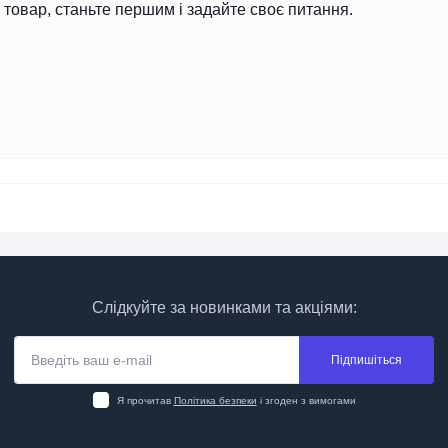
товар, станьте першим і задайте своє питання.
Слідкуйте за новинками та акціями:
Підпишіться
Я прочитав
Політика безпеки
і згоден з вимогами