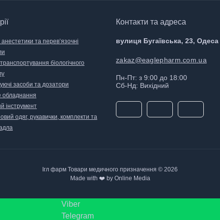
рії
Контакти та адреса
вулиця Бугаївська, 23, Одеса
 анестетики та перев’язочні
ли
zakaz@eaglepharm.com.ua
 транспортування біологічного
лу
Пн-Пт: з 9:00 до 18:00
уючі засоби та дозатори
Сб-Нд: Вихідний
 обладнання
й інструмент
вий одяг, рукавички, комплекти та
адла
Ігл фарм Товари медичного призначення © 2026
Made with ❤️ by Online Media
Viber
Telegram