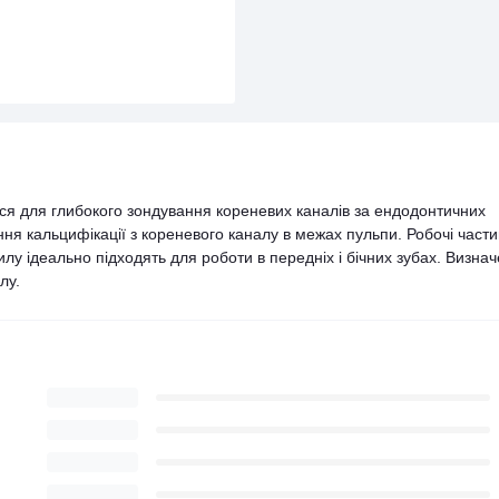
я для глибокого зондування кореневих каналів за ендодонтичних
ння кальцифікації з кореневого каналу в межах пульпи. Робочі част
илу ідеально підходять для роботи в передніх і бічних зубах. Визна
лу.