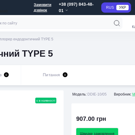
+38 (097) 843-48-
Замовити
RUS
УКР
Г
дзвінок
01
анне
К
плорер ендодонтичний TYPE 5
чний TYPE 5
в
Питання
0
0
Модель:
DDIE-10/05
Виробник:
M
є в наявності
907.00 грн
Швидке замовлення