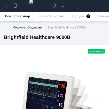
призначення
якість та бездоганне
обслуговування
Все про товар
Характеристики
Відгуків
Питан
0
Медичне обладнання
Brightfield Healthcare 9000B
Brightfield Healthcare 9000B
є в наявності