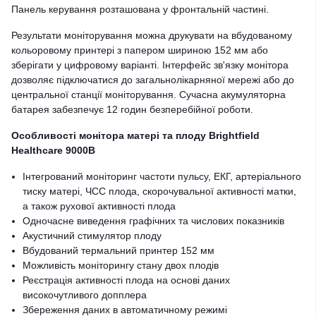
Панель керування розташована у фронтальній частині.
Результати моніторування можна друкувати на вбудованому
кольоровому принтері з папером шириною 152 мм або
зберігати у цифровому варіанті. Інтерфейс зв'язку монітора
дозволяє підключатися до загальнолікарняної мережі або до
центральної станції моніторування. Сучасна акумуляторна
батарея забезпечує 12 годин безперебійної роботи.
Особливості монітора матері та плоду Brightfield
Healthcare 9000B
Інтегрований моніторинг частоти пульсу, ЕКГ, артеріального
тиску матері, ЧСС плода, скорочувальної активності матки,
а також рухової активності плода
Одночасне виведення графічних та числових показників
Акустичний стимулятор плоду
Вбудований термальний принтер 152 мм
Можливість моніторингу стану двох плодів
Реєстрація активності плода на основі даних
високочутливого допплера
Збереження даних в автоматичному режимі