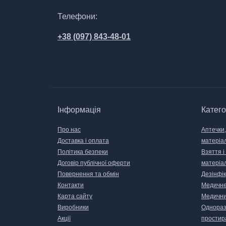
Телефони:
+38 (097) 843-48-01
Інформація
Катего
Про нас
Аптечки,
Доставка і оплата
матеріа
Політика безпеки
Взяття і
Договір публічної оферти
матеріа
Повернення та обмін
Дезінфік
Контакти
Медичне
Карта сайту
Медични
Виробники
Одноразо
Акції
простир