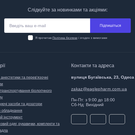
Слідкуйте за новинками та акціями:
Підпишіться
Я прочитав
Політика безпеки
і згоден з вимогами
рії
Контакти та адреса
вулиця Бугаївська, 23, Одеса
 анестетики та перев’язочні
ли
zakaz@eaglepharm.com.ua
 транспортування біологічного
лу
Пн-Пт: з 9:00 до 18:00
уючі засоби та дозатори
Сб-Нд: Вихідний
 обладнання
й інструмент
вий одяг, рукавички, комплекти та
адла