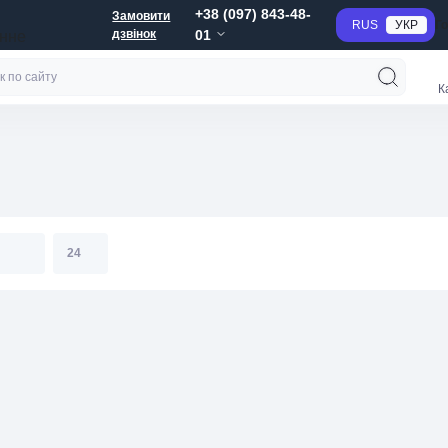
+38 (097) 843-48-
Замовити
RUS
УКР
Г
дзвінок
01
анне
К