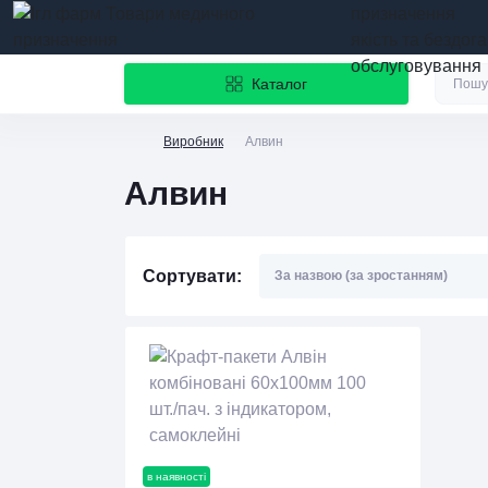
призначення
якість та бездог
обслуговування
Каталог
Виробник
Алвин
Алвин
Сортувати:
в наявності