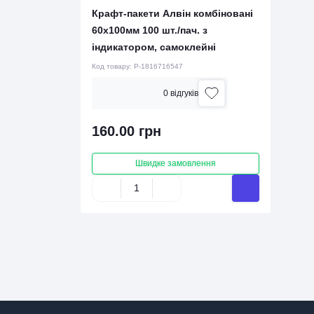
Крафт-пакети Алвін комбіновані
60х100мм 100 шт./пач. з
індикатором, самоклейні
Код товару:
P-1816716547
0 вiдгукiв
160.00 грн
Швидке замовлення