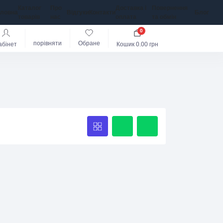
Каталог
Про
Доставка і
Повернення
оловна
Відгуки
Контакти
Блог
товарів
нас
оплата
та обмін
0
порівняти
Обране
абінет
Кошик
0.00 грн