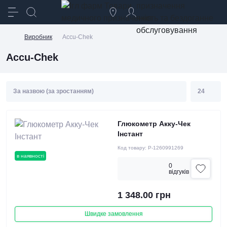
призначення
якість та бездоганне
обслуговування
Виробник
Accu-Chek
Accu-Chek
Глюкометр Акку-Чек
Інстант
Код товару:
P-1260991269
в наявності
0
вiдгукiв
1 348.00 грн
Швидке замовлення