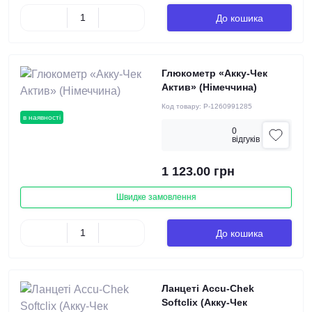
До кошика
Глюкометр «Акку-Чек
Актив» (Німеччина)
Код товару:
P-1260991285
в наявності
0
вiдгукiв
1 123.00 грн
Швидке замовлення
До кошика
Ланцеті Accu-Chek
Softclix (Акку-Чек