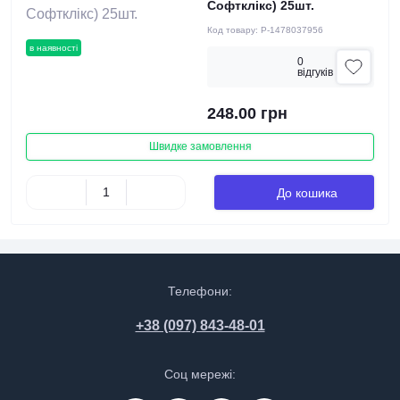
Софтклікс) 25шт.
Код товару:
P-1478037956
в наявності
0
вiдгукiв
248.00 грн
Швидке замовлення
До кошика
Телефони:
+38 (097) 843-48-01
Соц мережі: