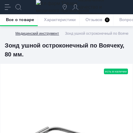
качество и
безупречное
Все о товаре
Характеристики
Отзывов
Вопро
0
обслуживание
Медицинский инструмент
Зонд ушной остроконечный по Воячеку, 
Зонд ушной остроконечный по Воячеку,
80 мм.
есть в наличии