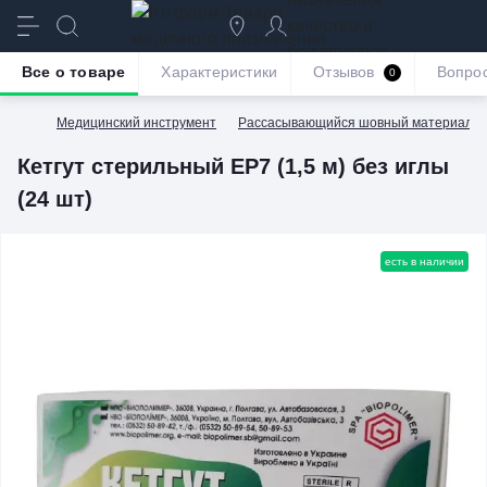
качество и
безупречное
Все о товаре
Характеристики
Отзывов
Вопро
0
обслуживание
Медицинский инструмент
Рассасывающийся шовный материал
Кетгут стерильный EP7 (1,5 м) без иглы
(24 шт)
есть в наличии