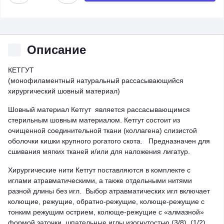
Описание
КЕТГУТ
(монофиламентный натуральный рассасывающийся
хирургический шовный материал)
Шовный материал Кетгут является рассасывающимся
стерильным шовным материалом. Кетгут состоит из
очищенной соединительной ткани (коллагенa) слизистой
оболочки кишки крупного рогатого скота. Предназначен для
сшивания мягких тканей и/или для наложения лигатур.
Хирургические нити Кетгут поставляются в комплекте с
иглами атравматическими, а также отдельными нитями
разной длины без игл. Выбор атравматических игл включает
колющие, режущие, обратно-режущие, колюще-режущие с
тонким режущим острием, колюще-режущие с «алмазной»
формой заточки, шпательные иглы изогнутостью (3/8), (1/2),