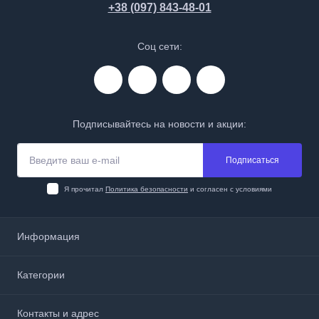
+38 (097) 843-48-01
Соц сети:
Подписывайтесь на новости и акции:
Подписаться
Я прочитал
Политика безопасности
и согласен с условиями
Информация
О нас
Категории
Доставка и оплата
Политика безопасности
Аптечки, анестетики и перевязочные материалы
Контакты и адрес
Договор публичной оферты