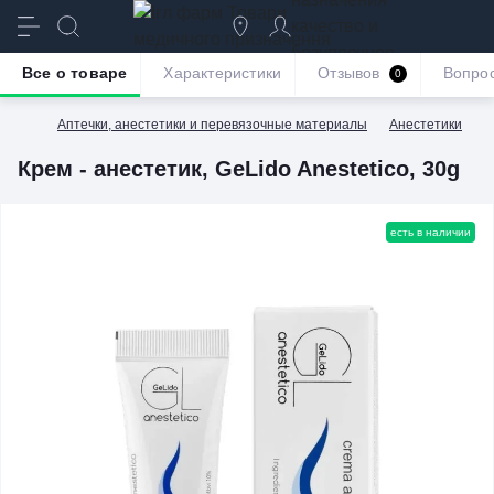
качество и
безупречное
Все о товаре
Характеристики
Отзывов
Вопро
0
обслуживание
Аптечки, анестетики и перевязочные материалы
Анестетики
К
Крем - анестетик, GeLido Anestetico, 30g
есть в наличии