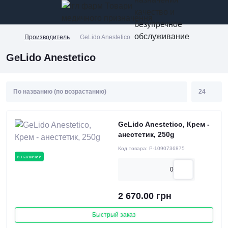
качество и
безупречное
обслуживание
Производитель
GeLido Anestetico
GeLido Anestetico
GeLido Anestetico, Крем -
анестетик, 250g
Код товара:
P-1090736875
в наличии
0
2 670.00 грн
Быстрый заказ