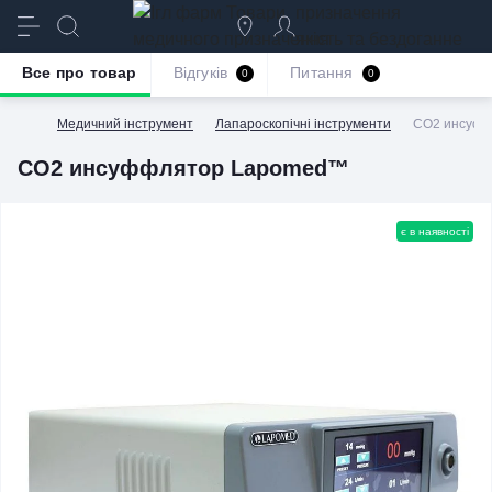
призначення
якість та бездоганне
обслуговування
Все про товар
Відгуків
Питання
0
0
Медичний інструмент
Лапароскопічні інструменти
СО2 инсуф
СО2 инсуффлятор Lapomed™
є в наявності