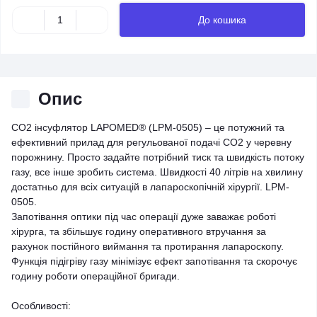
До кошика
Опис
CO2 інсуфлятор LAPOMED® (LPM-0505) – це потужний та
ефективний прилад для регульованої подачі СО2 у черевну
порожнину. Просто задайте потрібний тиск та швидкість потоку
газу, все інше зробить система. Швидкості 40 літрів на хвилину
достатньо для всіх ситуацій в лапароскопічній хірургії. LPM-
0505.
Запотівання оптики під час операції дуже заважає роботі
хірурга, та збільшує годину оперативного втручання за
рахунок постійного виймання та протирання лапароскопу.
Функція підігріву газу мінімізує ефект запотівання та скорочує
годину роботи операційної бригади.
Особливості: