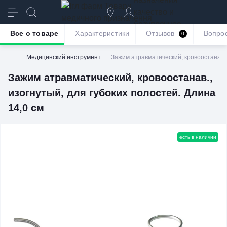
качество и
безупречное
Все о товаре
Характеристики
Отзывов
Вопро
0
обслуживание
Медицинский инструмент
Зажим атравматический, кровоостанав., 
Зажим атравматический, кровоостанав.,
изогнутый, для губоких полостей. Длина
14,0 см
есть в наличии