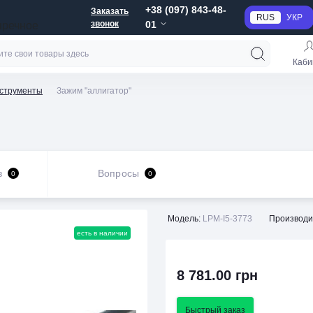
+38 (097) 843-48-
Заказать
RUS
УКР
звонок
01
пречное
Каби
нструменты
Зажим "аллигатор"
в
Вопросы
0
0
Модель:
LPM-I5-3773
Производи
есть в наличии
8 781.00 грн
Быстрый заказ