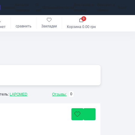
Каталог
О
Доставка и
Возврат и
Главная
Отзывы
Контакты
Блог
товаров
нас
оплата
обмен
0
сравнить
Закладки
нет
Корзина
0.00 грн
0
тель:
LAPOMED
Отзывы: