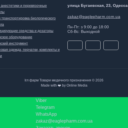
улица Бугаевская, 23, Одесса
, анестетики и перевязочные
алы
zakaz@eaglepharm.com.ua
и транспортировка биологического
ла
Пн-Пт: з 9:00 до 18:00
цирующие средства и дозаторы
Сб-Вс: Выходной
ское оборудование
ский инструмент
овая одежда, перчатки, комплекты и
и
Ігл фарм Товари медичного призначення © 2026
Made with ❤️ by Online Media
Viber
Telegram
WhatsApp
zakaz@eaglepharm.com.ua
Заказать звонок