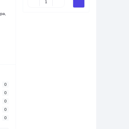
тра,
0
0
0
0
0