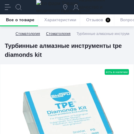
качество и
безупречное
Все о товаре
Характеристики
Отзывов
Вопро
0
обслуживание
Стоматология
Стоматология
Турбинные алмазные инструменты
Турбинные алмазные инструменты tpe
diamonds kit
есть в наличии