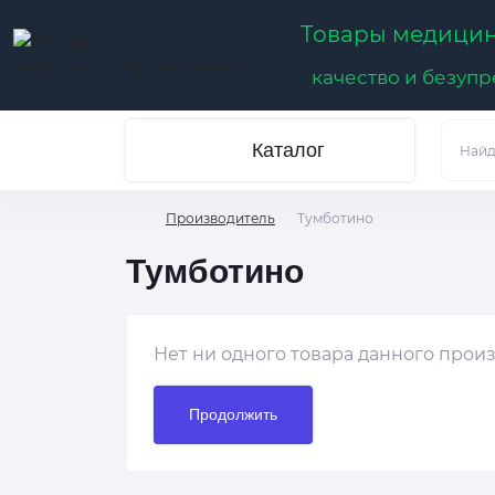
Товары медицин
качество и безуп
Каталог
Производитель
Тумботино
Тумботино
Нет ни одного товара данного прои
Продолжить