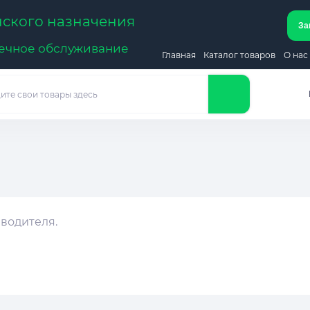
ского назначения
За
речное обслуживание
Главная
Каталог товаров
О нас
зводителя.