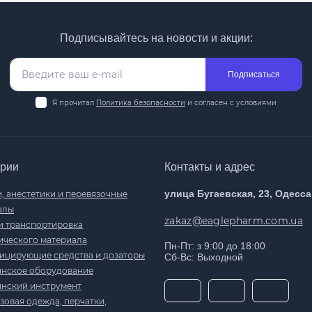
Подписывайтесь на новости и акции:
Подписаться
Я прочитал
Политика безопасности
и согласен с условиями
ории
Контакты и адрес
улица Бугаевская, 23, Одесса
, анестетики и перевязочные
алы
zakaz@eaglepharm.com.ua
и транспортировка
ического материала
Пн-Пт: з 9:00 до 18:00
ицирующие средства и дозаторы
Сб-Вс: Выходной
нское оборудование
нский инструмент
овая одежда, перчатки,