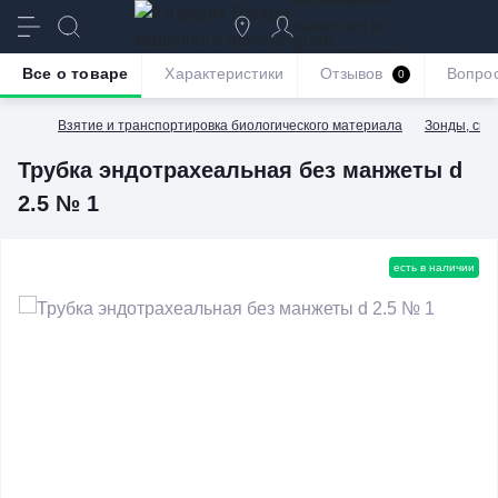
качество и
безупречное
Все о товаре
Характеристики
Отзывов
Вопро
0
обслуживание
Взятие и транспортировка биологического материала
Зонды, сис
Трубка эндотрахеальная без манжеты d
2.5 № 1
есть в наличии