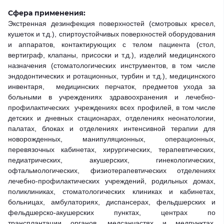
Сфера применения:
Экстренная дезинфекция поверхностей (смотровых кресел,
кушеток и т.д.), спиртоустойчивых поверхностей оборудования
и аппаратов, контактирующих с телом пациента (стол,
вертиграф, клапаны, присоски и т.д.), изделий медицинского
назначения (стоматологических инструментов, в том числе
эндодонтических и ротационных, турбин и т.д.), медицинского
инвентаря, медицинских перчаток, предметов ухода за
больными в учреждениях здравоохранения и лечебно-
профилактических учреждениях всех профилей, в том числе
детских и дневных стационарах, отделениях неонатологии,
палатах, блоках и отделениях интенсивной терапии для
новорожденных, манипуляционных, операционных,
перевязочных кабинетах, хирургических, терапевтических,
педиатрических, акушерских, гинекологических,
офтальмологических, физиотерапевтических отделениях
лечебно-профилактических учреждений, родильных домах,
поликлиниках, стоматологических клиниках и кабинетах,
больницах, амбулаториях, диспансерах, фельдшерских и
фельдшерско-акушерских пунктах, центрах по
трансплантации органов, медсанчастях и медпунктах,