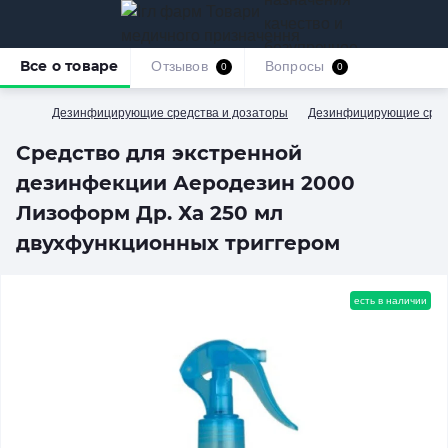
качество и
безупречное
Все о товаре
Отзывов
Вопросы
0
0
обслуживание
Дезинфицирующие средства и дозаторы
Дезинфицирующие средс
Средство для экстренной
дезинфекции Аеродезин 2000
Лизоформ Др. Ха 250 мл
двухфункционных триггером
есть в наличии