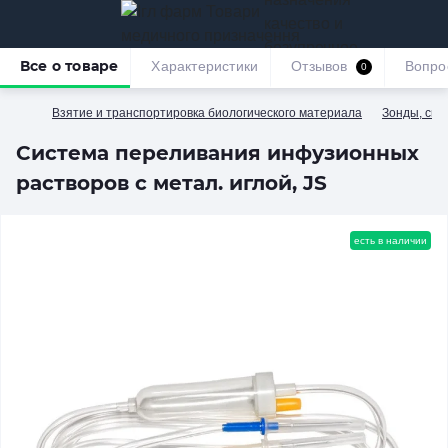
качество и
безупречное
Все о товаре
Характеристики
Отзывов
Вопро
0
обслуживание
Взятие и транспортировка биологического материала
Зонды, сис
Система переливания инфузионных
растворов с метал. иглой, JS
есть в наличии