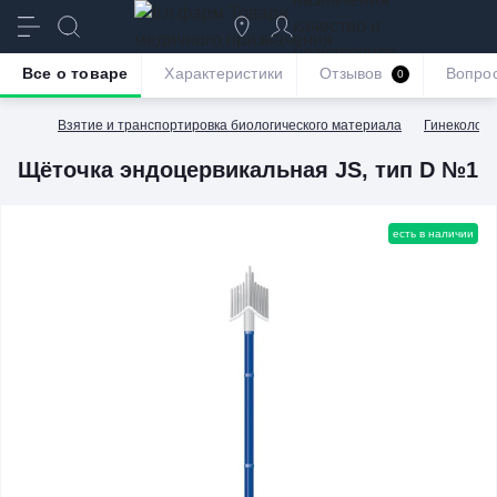
качество и
безупречное
Все о товаре
Характеристики
Отзывов
Вопро
0
обслуживание
Взятие и транспортировка биологического материала
Гинекологи
Щёточка эндоцервикальная JS, тип D №1
есть в наличии