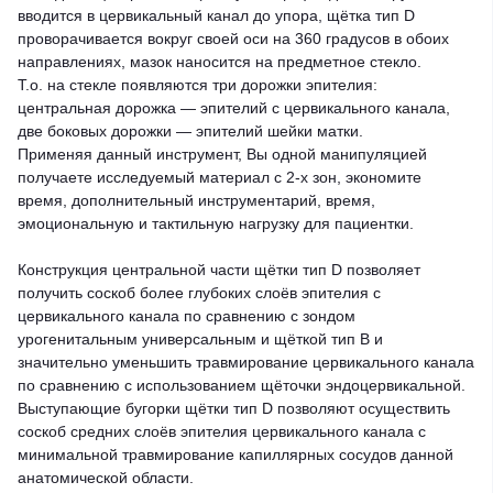
вводится в цервикальный канал до упора, щётка тип D
проворачивается вокруг своей оси на 360 градусов в обоих
направлениях, мазок наносится на предметное стекло.
Т.о. на стекле появляются три дорожки эпителия:
центральная дорожка ― эпителий с цервикального канала,
две боковых дорожки ― эпителий шейки матки.
Применяя данный инструмент, Вы одной манипуляцией
получаете исследуемый материал с 2-х зон, экономите
время, дополнительный инструментарий, время,
эмоциональную и тактильную нагрузку для пациентки.
Конструкция центральной части щётки тип D позволяет
получить соскоб более глубоких слоёв эпителия с
цервикального канала по сравнению с зондом
урогенитальным универсальным и щёткой тип В и
значительно уменьшить травмирование цервикального канала
по сравнению с использованием щёточки эндоцервикальной.
Выступающие бугорки щётки тип D позволяют осуществить
соскоб средних слоёв эпителия цервикального канала с
минимальной травмирование капиллярных сосудов данной
анатомической области.