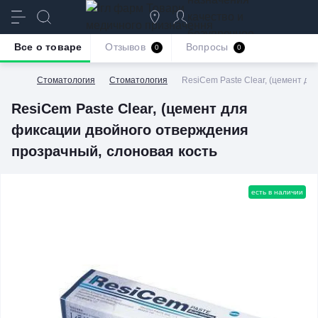
качество и
безупречное
Все о товаре
Отзывов
Вопросы
0
0
обслуживание
Стоматология
Стоматология
ResiCem Paste Clear, (цемент д
ResiCem Paste Clear, (цемент для
фиксации двойного отверждения
прозрачный, слоновая кость
есть в наличии