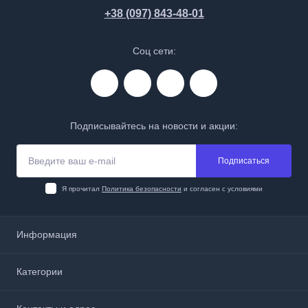
+38 (097) 843-48-01
Соц сети:
Подписывайтесь на новости и акции:
Подписаться
Я прочитал
Политика безопасности
и согласен с условиями
Информация
О нас
Категории
Доставка и оплата
Политика безопасности
Аптечки, анестетики и перевязочные материалы