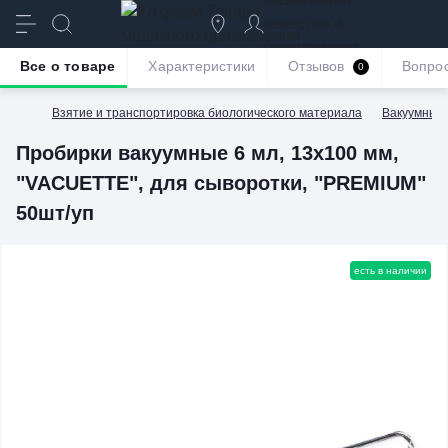
качество и
безупречное
Все о товаре
Характеристики
Отзывов
Вопро
0
обслуживание
Взятие и транспортировка биологического материала
Вакуумные
Пробирки вакуумные 6 мл, 13х100 мм,
"VACUETTE", для сыворотки, "PREMIUM"
50шт/уп
есть в наличии