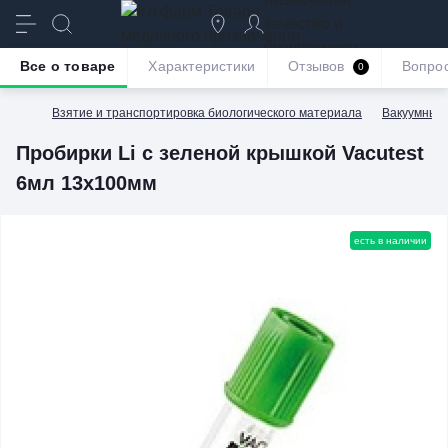
качество и
безупречное
Все о товаре
Характеристики
Отзывов
Вопро
0
обслуживание
Взятие и транспортировка биологического материала
Вакуумные 
Пробирки Li с зеленой крышкой Vacutest
6мл 13х100мм
есть в наличии