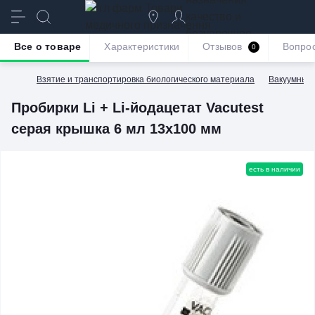
качество и
безупречное
Все о товаре
Характеристики
Отзывов
Вопро
0
обслуживание
Взятие и транспортировка биологического материала
Вакуумные 
Пробирки Li + Li-йодацетат Vacutest
серая крышка 6 мл 13х100 мм
есть в наличии