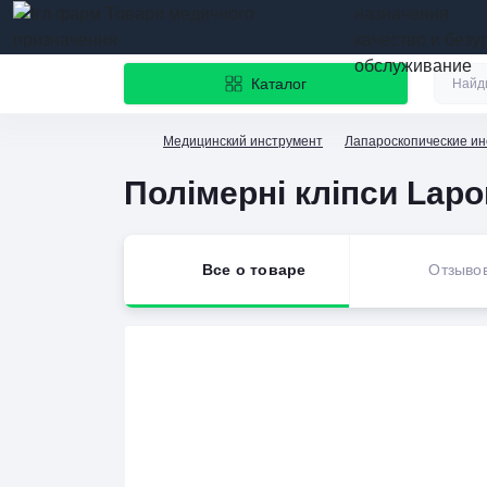
назначения
качество и безу
обслуживание
Каталог
Медицинский инструмент
Лапароскопические и
Полімерні кліпси Lapo
Все о товаре
Отзыво