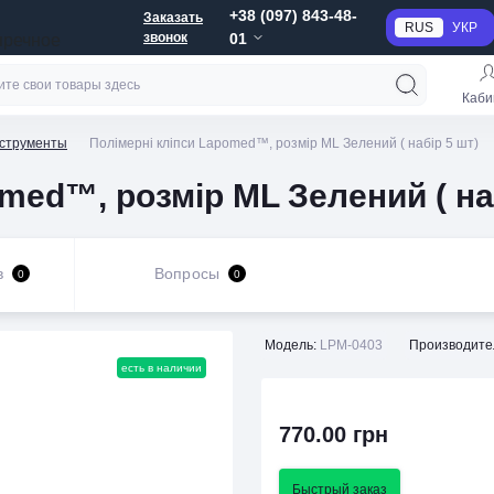
+38 (097) 843-48-
Заказать
RUS
УКР
звонок
01
пречное
Каби
нструменты
Полімерні кліпси Lapomed™, розмір ML Зелений ( набір 5 шт)
med™, розмір ML Зелений ( на
в
Вопросы
0
0
Модель:
LPM-0403
Производите
есть в наличии
770.00 грн
Быстрый заказ