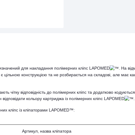
изначений для накладання полімерних кліпс LAPOMED
. На від
є цільною конструкцією та не розбирається на складові, але має к
ь чітку відповідність до полімерних кліпс та додатково кодуються
н відповідати кольору картриджа із полімерних кліпс LAPOMED
.
рних кліпс із кліпаторами LAPOMED™:
Артикул, назва кліпатора