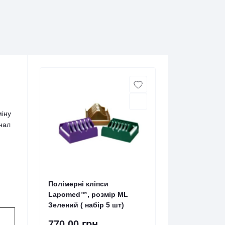
міну
анал
Полімерні кліпси
Lapomed™, розмір ML
Зелений ( набір 5 шт)
770.00 грн