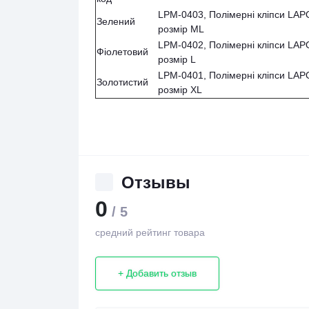
LPM-0403, Полімерні кліпси L
Зелений
розмір ML
LPM-0402, Полімерні кліпси L
Фіолетовий
розмір L
LPM-0401, Полімерні кліпси L
Золотистий
розмір XL
Отзывы
0
/ 5
средний рейтинг товара
+ Добавить отзыв