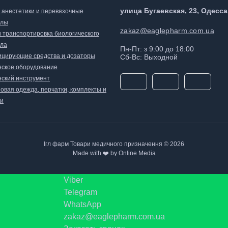
улица Бугаевская, 23, Одесса
, анестетики и перевязочные
алы
zakaz@eaglepharm.com.ua
и транспортировка биологического
ла
Пн-Пт: з 9:00 до 18:00
цирующие средства и дозаторы
Сб-Вс: Выходной
ское оборудование
ский инструмент
овая одежда, перчатки, комплекты и
и
Ігл фарм Товари медичного призначення © 2026
Made with ❤️ by Online Media
Viber
Telegram
WhatsApp
zakaz@eaglepharm.com.ua