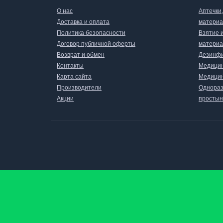
О нас
Аптечки
Доставка и оплата
матери
Политика безопасности
Взятие 
Договор публичной оферты
материа
Возврат и обмен
Дезинфи
Контакты
Медицин
Карта сайта
Медицин
Производители
Однораз
Акции
простын