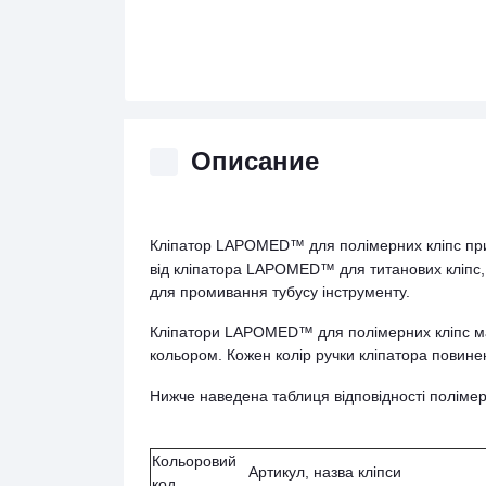
Описание
Кліпатор LAPOMED™ для полімерних кліпс пр
від кліпатора LAPOMED™ для титанових кліпс, 
для промивання тубусу інструменту.
Кліпатори LAPOMED™ для полімерних кліпс мают
кольором. Кожен колір ручки кліпатора повине
Нижче наведена таблиця відповідності поліме
Кольоровий
Артикул, назва кліпси
код