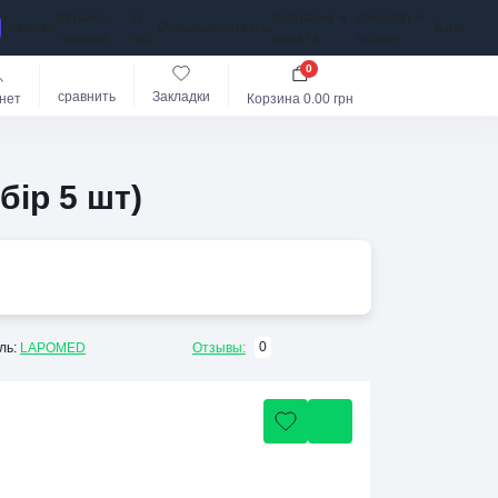
Каталог
О
Доставка и
Возврат и
Главная
Отзывы
Контакты
Блог
товаров
нас
оплата
обмен
0
сравнить
Закладки
нет
Корзина
0.00 грн
бір 5 шт)
0
ль:
LAPOMED
Отзывы: