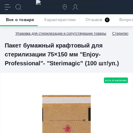
качество и
безупречное
Все о товаре
Характеристики
Отзывов
Вопро
0
обслуживание
Упаковка для стерилизации и сопутствующие товары
Стерилизац
Пакет бумажный крафтовый для
стерилизации 75×150 мм "Enjoy-
Professional"- "Sterimagic” (100 шт/уп.)
есть в наличии